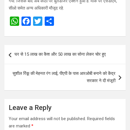
गया. जिसके बाद अब कोठी पर बुलडोजर एक्शन हुआ है. मौके पर एसडीएम,
सीओ समेत अन्य अधिकारी मौजूद रहे.
W
F
T
S
h
a
wi
h
at
ce
tt
ar
s
b
er
e
Post
घर से 15 लाख का कैश और 50 लाख का सोना लेकर चोर हुए
A
o
navigation
p
o
सुशील रिंकू की मेहनत रंग लाई, पीएपी के पास आरओबी बनाने को केंद्र
p
k
सरकार ने दी मंजूरी
Leave a Reply
Your email address will not be published.
Required fields
are marked
*