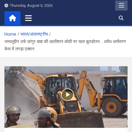
Skip
Thursday, August 6, 2026
to
content
Home
भारत/अंतराष्ट्रीय
जमालुद्दीन उर्फ छांगुर बाबा की आलीशान कोठी पर चला बुलडोजर… अवैध धर्मांतरण
केस में तगड़ा एक्शन