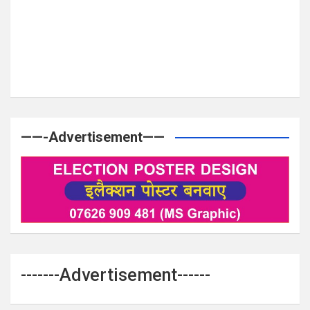
——-Advertisement——
-------Advertisement------