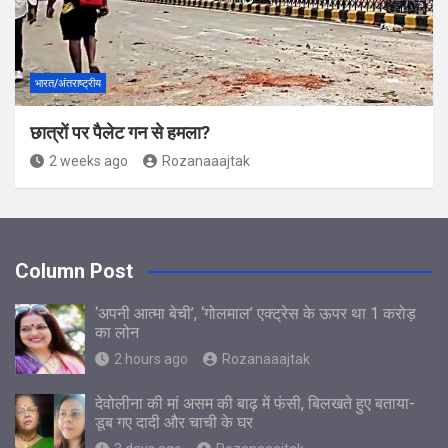
भारत/अंतराष्ट्रीय
छात्रों पर पैलेट गन से हमला?
2 weeks ago
Rozanaaajtak
Column Post
‘अपनी आत्मा बेची’, ‘गोलमाल’ एक्ट्रेस के ऊपर था 1 करोड़
का लोन
2 hours ago
Rozanaaajtak
देवोलीना की मां असम की बाढ़ में फंसी, बिलखते हुए बताया-
डूब गए दादी और चाची के घर