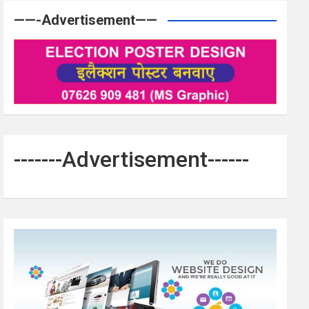
——-Advertisement——
-------Advertisement------