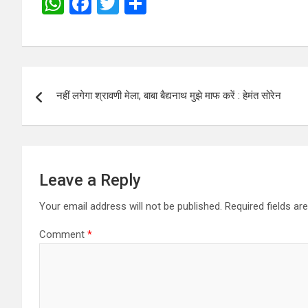
W
F
T
S
h
a
wi
h
at
ce
tt
ar
s
b
er
e
Post
A
o
नहीं लगेगा श्रावणी मेला, बाबा बैद्यनाथ मुझे माफ करें : हेमंत सोरेन
navigation
p
o
p
k
Leave a Reply
Your email address will not be published.
Required fields a
Comment
*