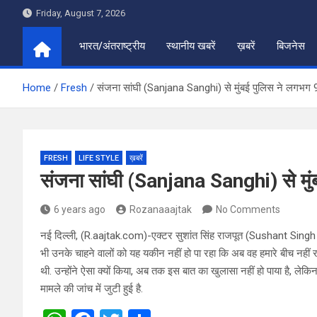
Skip
Friday, August 7, 2026
to
content
भारत/अंतराष्ट्रीय
स्थानीय खबरें
ख़बरें
बिजनेस
Home
Fresh
संजना सांघी (Sanjana Sanghi) से मुंबई पुलिस ने लगभग 9
FRESH
LIFE STYLE
ख़बरें
संजना सांघी (Sanjana Sanghi) से मुं
6 years ago
Rozanaaajtak
No Comments
नई दिल्ली, (R.aajtak.com)-एक्टर सुशांत सिंह राजपूत (Sushant Singh 
भी उनके चाहने वालों को यह यकीन नहीं हो पा रहा कि अब वह हमारे बीच नहीं र
थी. उन्होंने ऐसा क्यों किया, अब तक इस बात का खुलासा नहीं हो पाया है, लेकि
मामले की जांच में जुटी हुई है.