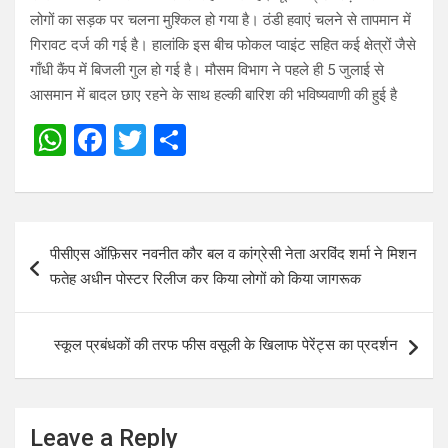
लोगों का सड़क पर चलना मुश्किल हो गया है। ठंडी हवाएं चलने से तापमान में
गिरावट दर्ज की गई है। हालांकि इस बीच फोकल प्वाइंट सहित कई क्षेत्रों जैसे
गाँधी कैंप में बिजली गुल हो गई है। मौसम विभाग ने पहले ही 5 जुलाई से
आसमान में बादल छाए रहने के साथ हल्की बारिश की भविष्यवाणी की हुई है
W
F
T
S
h
a
wi
h
at
ce
tt
ar
s
b
er
e
Post
पीसीएस ऑफ़िसर नवनीत कौर बल व कांग्रेसी नेता अरविंद शर्मा ने मिशन
A
o
navigation
फतेह अधीन पोस्टर रिलीज कर किया लोगों को किया जागरूक
p
o
p
k
स्कूल प्रबंधकों की तरफ फीस वसूली के खिलाफ पेरेंट्स का प्रदर्शन
Leave a Reply