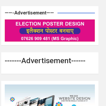
——-Advertisement——
-------Advertisement------