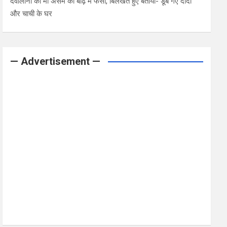
देवोलीना की मां असम की बाढ़ में फंसी, बिलखते हुए बताया- डूब गए दादी
और चाची के घर
— Advertisement —