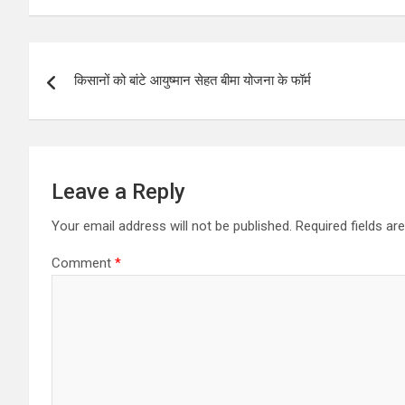
at
ce
tt
ar
s
b
er
e
Post
A
o
किसानों को बांटे आयुष्मान सेहत बीमा योजना के फॉर्म
navigation
p
o
p
k
Leave a Reply
Your email address will not be published.
Required fields a
Comment
*