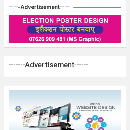
——-Advertisement——
-------Advertisement------