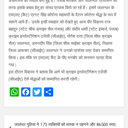
असमंजस की स्थिति बनी हुई है। पंजाब सरकार और जालन्धर प्रशासन की
तरफ इसके बचाव हेतु हर संभव प्रयास किये जा रहें हैं। इसमें जालन्धर के
एमएलए (कैंट) प्रगट सिंह कोरोना महामारी के दैरान कोरोना योद्धा के रूप में
सामने आये हैं। उनके इन्हीं व्यवहार को देखते हुए आज वीर विक्रम राज
बहादुर (स्टेट चीफ क्राइम सैल पंजाब) और संदीप धामी (स्टेट इंचार्ज, पंजाब)
क्राइम इनवेस्टीगेशन एजेंसी (सीआईए), योगेश दत्ता (जिला चीफ क्राइम
सैल) जालन्धर, अमनदीप सिंह (जिला चीफ साईबर क्राइम सैल), निक्षतर
जिला आफसर (सीआईए) जालन्धर ने उनको प्रशंसा पत्र देकर सम्मनित
किया। इस मौके पर एमएलए कैंट के पीए मनबीर को सनमान प्रत्र दिया
गया।
इस दौरान विक्रम ने बताया कि आगे भी क्राइम इनवेस्टीगेशन एजेंसी
(सीआईए) ऐसे योद्धाओं को सम्मानित करती रहेगी।
W
F
T
S
h
a
wi
h
at
ce
tt
ar
s
b
er
e
Post
जालंधर पुलिस ने 173 व्यक्तियों को मास्क न पहनने और 86500 रुपए