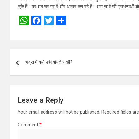
चुके हैं। वह अब घर पर हैं और आराम कर रहे हैं। आप सभी की प्रार्थनाओं 
W
F
T
S
h
a
wi
h
at
ce
tt
ar
s
b
er
e
Post
A
o
भद्रा में क्यों नहीं बांधते राखी?
navigation
p
o
p
k
Leave a Reply
Your email address will not be published.
Required fields a
Comment
*