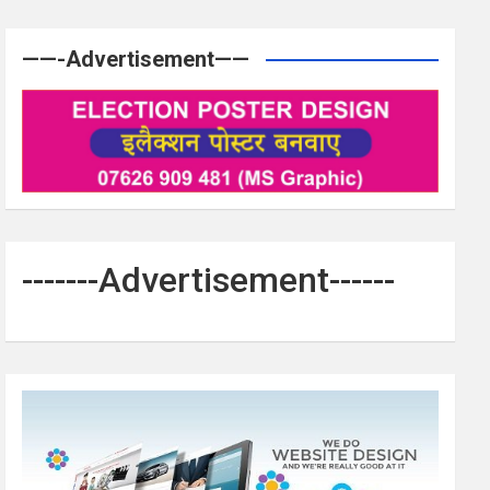
——-Advertisement——
-------Advertisement------