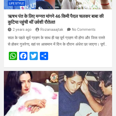
LIFE STYLE
ऋषभ पंत के लिए मन्नत मांगने 46 किमी पैदल चलकर बाबा की
कुटिया पहुंची थीं उर्वशी रौतेला!
2 years ago
Rozanaaajtak
No Comments
साल के पहले सूर्य ग्रहण के साथ ही यह पूर्ण ग्रहण भी होगा और जिस रास्ते
से होकर गुजरेगा, वहां पर आसमान में दिन के दौरान अंधेरा छा जाएगा। पूर्ण…
W
F
T
S
h
a
wi
h
at
ce
tt
ar
s
b
er
e
A
o
p
o
p
k