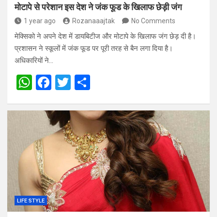
मोटापे से परेशान इस देश ने जंक फूड के खिलाफ छेड़ी जंग
1 year ago
Rozanaaajtak
No Comments
मेक्सिको ने अपने देश में डायबिटीज और मोटापे के खिलाफ जंग छेड़ दी है।
प्रशासन ने स्कूलों में जंक फूड पर पूरी तरह से बैन लगा दिया है।
अधिकारियों ने…
W
F
T
S
h
a
wi
h
at
ce
tt
ar
s
b
er
e
A
o
p
o
p
k
LIFE STYLE