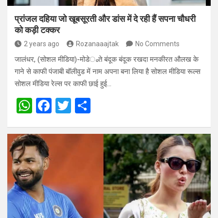
प्रांजल दहिया जो खूबसूरती और डांस में दे रही हैं सपना चौधरी
को कड़ी टक्कर
2 years ago
Rozanaaajtak
No Comments
जालंधर, (सोशल मीडिया)-मोडेംते बंदूक बंदूक रखदा मनकीरत औलख के
गाने से काफी पंजाबी बॉलीवुड में नाम अपना बना लिया है सोशल मीडिया रूल्स
सोशल मीडिया रेल्स पर काफी छाई हुई…
W
F
T
S
h
a
wi
h
at
ce
tt
ar
s
b
er
e
A
o
p
o
p
k