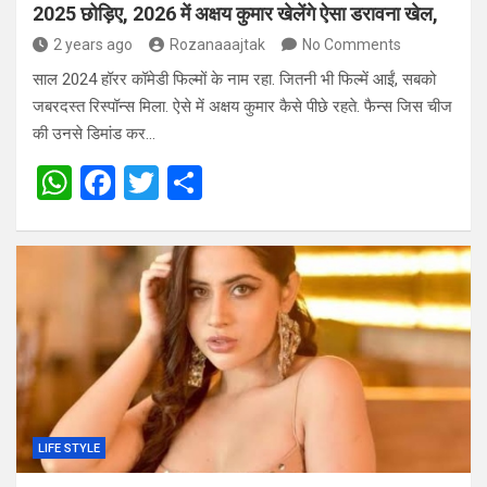
2025 छोड़िए, 2026 में अक्षय कुमार खेलेंगे ऐसा डरावना खेल,
2 years ago
Rozanaaajtak
No Comments
साल 2024 हॉरर कॉमेडी फिल्मों के नाम रहा. जितनी भी फिल्में आईं, सबको
जबरदस्त रिस्पॉन्स मिला. ऐसे में अक्षय कुमार कैसे पीछे रहते. फैन्स जिस चीज
की उनसे डिमांड कर…
W
F
T
S
h
a
wi
h
at
ce
tt
ar
s
b
er
e
A
o
p
o
p
k
LIFE STYLE