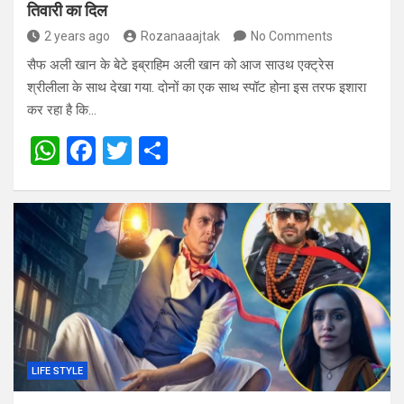
तिवारी का दिल
2 years ago
Rozanaaajtak
No Comments
सैफ अली खान के बेटे इब्राहिम अली खान को आज साउथ एक्ट्रेस
श्रीलीला के साथ देखा गया. दोनों का एक साथ स्पॉट होना इस तरफ इशारा
कर रहा है कि…
W
F
T
S
h
a
wi
h
at
ce
tt
ar
s
b
er
e
A
o
p
o
p
k
LIFE STYLE