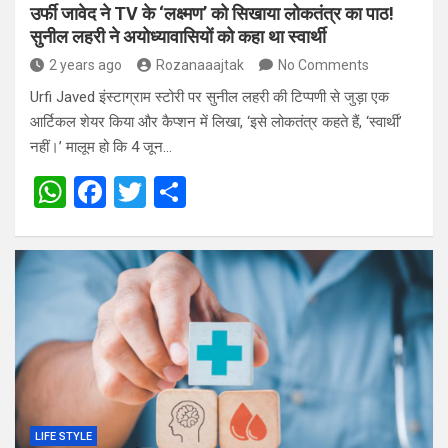
उर्फी जावेद ने TV के ‘लक्ष्मण’ को सिखाया लोकतंत्र का पाठ!
सुनील लहरी ने अयोध्यावासियों को कहा था स्वार्थी
2 years ago
Rozanaaajtak
No Comments
Urfi Javed इंस्टाग्राम स्टोरी पर सुनील लहरी की टिप्पणी से जुड़ा एक
आर्टिकल शेयर किया और कैप्शन में लिखा, ‘इसे लोकतंत्र कहते हैं, ‘स्वार्थी’
नहीं।’ मालूम हो कि 4 जून…
W
F
T
S
h
a
wi
h
at
ce
tt
ar
s
b
er
e
A
o
p
o
p
k
LIFE STYLE