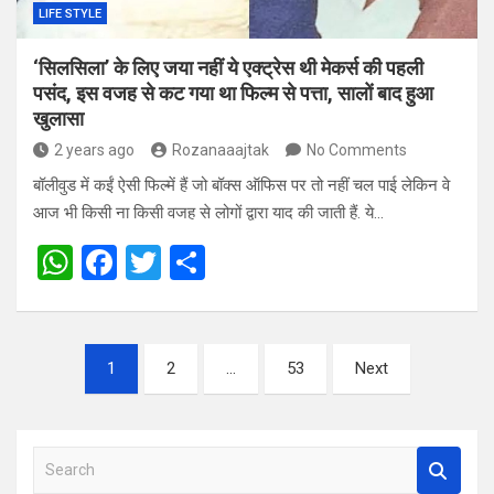
LIFE STYLE
‘सिलसिला’ के लिए जया नहीं ये एक्ट्रेस थी मेकर्स की पहली
पसंद, इस वजह से कट गया था फिल्म से पत्ता, सालों बाद हुआ
खुलासा
2 years ago
Rozanaaajtak
No Comments
बॉलीवुड में कईं ऐसी फिल्में हैं जो बॉक्स ऑफिस पर तो नहीं चल पाई लेकिन वे
आज भी किसी ना किसी वजह से लोगों द्वारा याद की जाती हैं. ये…
W
F
T
S
h
a
wi
h
at
ce
tt
ar
Posts
s
b
er
e
1
2
…
53
Next
pagination
A
o
p
o
S
p
k
e