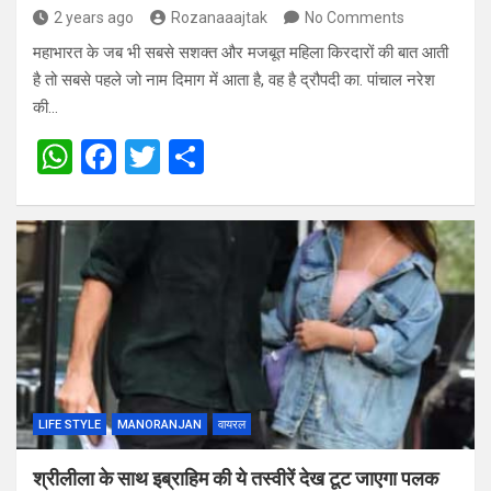
2 years ago
Rozanaaajtak
No Comments
महाभारत के जब भी सबसे सशक्‍त और मजबूत मह‍िला क‍िरदारों की बात आती
है तो सबसे पहले जो नाम द‍िमाग में आता है, वह है द्रौपदी का. पांचाल नरेश
की…
W
F
T
S
h
a
wi
h
at
ce
tt
ar
s
b
er
e
A
o
p
o
p
k
LIFE STYLE
MANORANJAN
वायरल
श्रीलीला के साथ इब्राहिम की ये तस्वीरें देख टूट जाएगा पलक