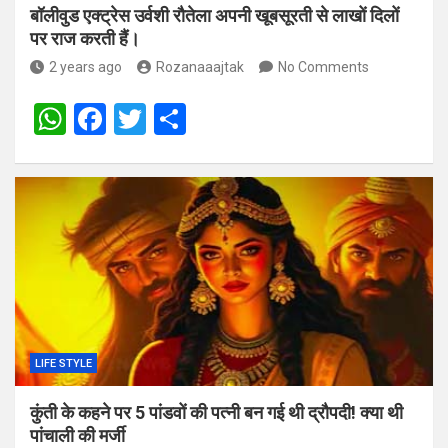
बॉलीवुड एक्ट्रेस उर्वशी रौतेला अपनी खूबसूरती से लाखों दिलों
पर राज करती हैं।
2 years ago
Rozanaaajtak
No Comments
W
F
T
S
h
a
wi
h
at
ce
tt
ar
s
b
er
e
A
o
p
o
p
k
LIFE STYLE
कुंती के कहने पर 5 पांडवों की पत्‍नी बन गई थी द्रौपदी! क्‍या थी
पांचाली की मर्जी