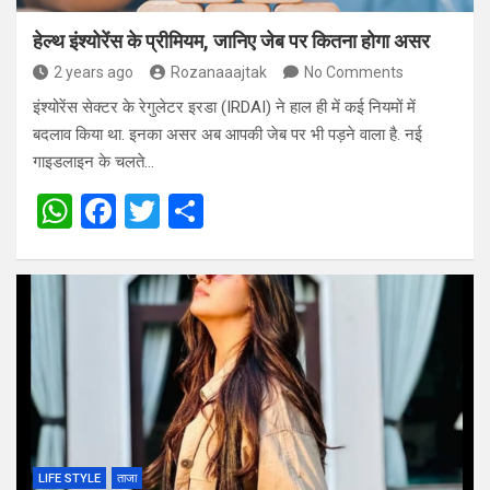
हेल्थ इंश्योरेंस के प्रीमियम, जानिए जेब पर कितना होगा असर
2 years ago
Rozanaaajtak
No Comments
इंश्योरेंस सेक्टर के रेगुलेटर इरडा (IRDAI) ने हाल ही में कई नियमों में
बदलाव किया था. इनका असर अब आपकी जेब पर भी पड़ने वाला है. नई
गाइडलाइन के चलते…
W
F
T
S
h
a
wi
h
at
ce
tt
ar
s
b
er
e
A
o
p
o
p
k
LIFE STYLE
ताजा