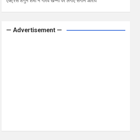
एक्ट्रेस शगुन शर्मा ने गौरव खन्ना पर लगाए संगीन आरोप
— Advertisement —