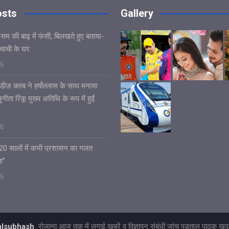
osts
Gallery
असम की बाढ़ में फंसी, बिलखते हुए बताया-
चाची के घर
26
डीज़ क्लब ने हर्षोल्लास के साथ मनाया
ीता रिंकू मुख्य अतिथि के रूप में हुईं
26
 20 सालों में कभी प्रशासन का गलत
ा”
26
talsubhash
रोजाना आज तक में लगाई खबरें व विज्ञापन संबंधी जांच पड़ताल पाठक खुद 