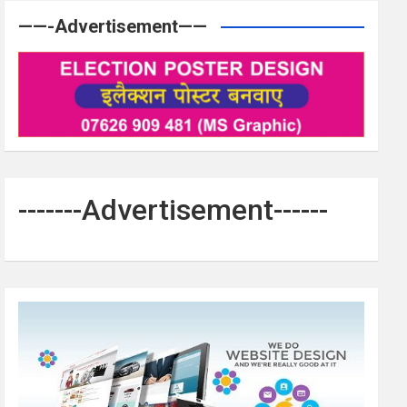
——-Advertisement——
-------Advertisement------