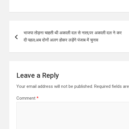
h
a
wi
h
at
ce
tt
ar
s
b
er
e
Post
A
o
भाजपा तोड़ना चाहती थी अकाली दल से नाता,पर अकाली दल ने कर
navigation
p
o
दी पहल;अब दोनों अलग होकर लड़ेंगे पंजाब में चुनाव
p
k
Leave a Reply
Your email address will not be published.
Required fields a
Comment
*