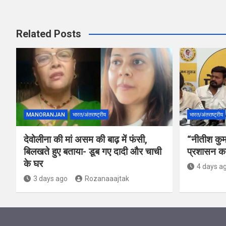
Related Posts
MANORANJAN
भारत/अंतराष्ट्रीय
भारत/अंतराष्ट्रीय
देवोलीना की मां असम की बाढ़ में फंसी,
“नीतीश कुमा
बिलखते हुए बताया- डूब गए दादी और चाची
प्रशासन का
के घर
4 days a
3 days ago
Rozanaaajtak