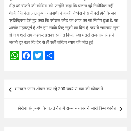
भीड़ को रोकने की कोशिश की. उन्होंने कहा कि घटना पूर्व नियोजित नहीं
थी.बीजेपी नेता लालकृष्ण आडवाणी ने बाबरी विध्वंस केस में बरी होने के बाद
प्रतिक्रिया देते हुए कहा कि स्पेशल कोर्ट का आज का जो निर्णय हुआ है, वह
अत्यंत महत्वपूर्ण है और हम सबके लिए खुशी का दिन है. जब ये समाचार सुना
तो जय श्री राम कहकर इसका स्वागत किया. रक्षा मंत्री राजनाथ सिंह ने
जताते हुए कहा कि देर से ही सही लेकिन न्याय की जीत हुई
W
F
T
S
h
a
wi
h
at
ce
tt
ar
s
b
er
e
Post
शानदार प्लान ऑफर कर रहे 300 रुपये से कम की कीमत में
A
o
navigation
p
o
कोरोना संक्रमण के चलते देश में राज्य सरकार ने जारी किया आदेश
p
k