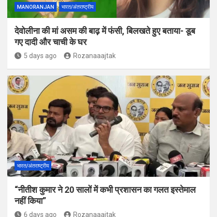
MANORANJAN
भारत/अंतराष्ट्रीय
देवोलीना की मां असम की बाढ़ में फंसी, बिलखते हुए बताया- डूब
गए दादी और चाची के घर
5 days ago
Rozanaaajtak
भारत/अंतराष्ट्रीय
“नीतीश कुमार ने 20 सालों में कभी प्रशासन का गलत इस्तेमाल
नहीं किया”
6 days ago
Rozanaaajtak