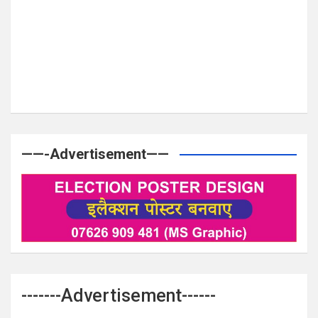
——-Advertisement——
-------Advertisement------