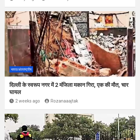
भारत/अंतराष्ट्रीय
दिल्ली के स्वरूप नगर में 2 मंजिला मकान गिरा, एक की मौत, चार
घायल
2 weeks ago
Rozanaaajtak