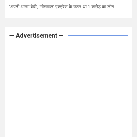
‘अपनी आत्मा बेची’, ‘गोलमाल’ एक्ट्रेस के ऊपर था 1 करोड़ का लोन
— Advertisement —