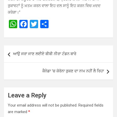
ਰੁਕਾਵਟਾਂ ਨੂੰ ਖ਼ਤਮ ਕਰਨ ਵਾਲਾ ਇਹ ਦਲ ਸਾਨੂੰ ਇਹ ਕਰਨ ਵਿਚ ਮਦਦ
ਕਰੇਗਾ।”
W
F
T
S
h
a
wi
h
at
ce
tt
ar
s
b
er
e
Post
ਆਉ ਜਰਾ ਜਾਣ ਲਈਏ ਬੀਬੀ ਨੀਰਾ ਟੰਡਨ ਬਾਰੇ
A
o
navigation
p
o
ਕੈਨੇਡਾ ‘ਚ ਕੋਰੋਨਾ ਰੁਕਣ ਦਾ ਨਾਮ ਨਹੀਂ ਲੈ ਰਿਹਾ
p
k
Leave a Reply
Your email address will not be published.
Required fields
are marked
*