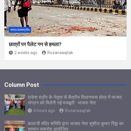
भारत/अंतराष्ट्रीय
छात्रों पर पैलेट गन से हमला?
2 weeks ago
Rozanaaajtak
Column Post
राकेश राठौर के नेतृत्व से केंद्रीय विधानसभा क्षेत्र में भाजपा
संगठन को मिलेगी नई मजबूती : भाजपा नेता
3 hours ago
Rozanaaajtak
बालाजी मंदिर समिति द्वारा भाजपा नेता सुशील कुमार रिंकू का
सम्मान समारोह आयोजित