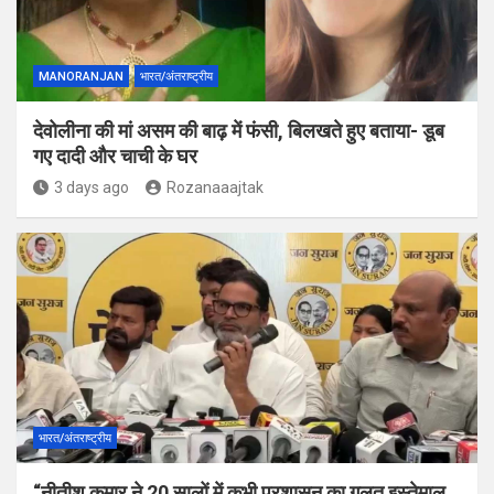
MANORANJAN
भारत/अंतराष्ट्रीय
देवोलीना की मां असम की बाढ़ में फंसी, बिलखते हुए बताया- डूब
गए दादी और चाची के घर
3 days ago
Rozanaaajtak
भारत/अंतराष्ट्रीय
“नीतीश कुमार ने 20 सालों में कभी प्रशासन का गलत इस्तेमाल