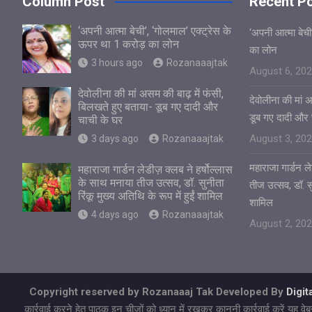
Column Post
Recent P
‘अपनी आत्मा बेची’, ‘गोलमाल’ एक्ट्रेस के
‘अपनी आत्मा बेची
ऊपर था 1 करोड़ का लोन
का लोन
3 hours ago
Rozanaaajtak
August 6, 20
देवोलीना की मां असम की बाढ़ में फंसी,
देवोलीना की मां 
बिलखते हुए बताया- डूब गए दादी और
डूब गए दादी और 
चाची के घर
August 3, 20
3 days ago
Rozanaaajtak
महाराजा गार्डन ले
महाराजा गार्डन लेडीज़ क्लब ने हर्षोल्लास
के साथ मनाया तीज उत्सव, डॉ. सुनीता
तीज उत्सव, डॉ. सुन
रिंकू मुख्य अतिथि के रूप में हुईं शामिल
शामिल
4 days ago
Rozanaaajtak
August 2, 20
Copyright reserved by Rozanaaaj Tak Developed By
Digi
कार्रवाई करने हेतु पाठक इन चीजों को ध्यान में रखकर कानूनी कार्रवाई करें य