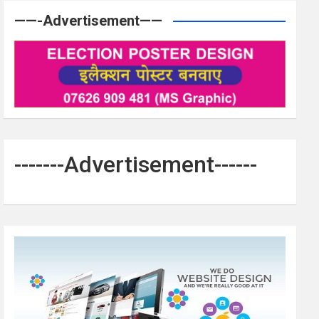
——-Advertisement——
-------Advertisement------