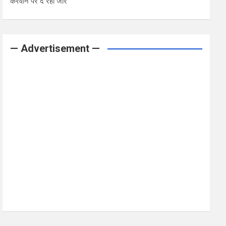
करवाने पर दे रही जोर
— Advertisement —