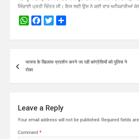
ਸਿੰਚਾਈ ਪ੍ਰਤੀ ਚਿੰਤਤ ਸੀ। ਇਸ ਲਈ ਉਸ ਨੇ ਕਈ ਵਾਰ ਅਧਿਕਾਰੀਆਂ ਕੋਲ 
W
F
T
S
h
a
wi
h
at
ce
tt
ar
s
b
er
e
Post
A
o
भाजपा के खिलाफ प्रदर्शन करने जा रही कांग्रेसियों को पुलिस ने
navigation
p
o
रोका
p
k
Leave a Reply
Your email address will not be published.
Required fields a
Comment
*