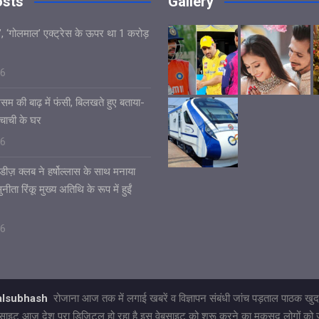
osts
Gallery
’, ‘गोलमाल’ एक्ट्रेस के ऊपर था 1 करोड़
26
असम की बाढ़ में फंसी, बिलखते हुए बताया-
चाची के घर
26
डीज़ क्लब ने हर्षोल्लास के साथ मनाया
ीता रिंकू मुख्य अतिथि के रूप में हुईं
26
talsubhash
रोजाना आज तक में लगाई खबरें व विज्ञापन संबंधी जांच पड़ताल पाठक खुद 
ह वेबसाइट आज देश पूरा डिजिटल हो रहा है इस वेबसाइट को शुरू करने का मकसद लोगों को