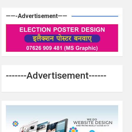
——-Advertisement——
-------Advertisement------