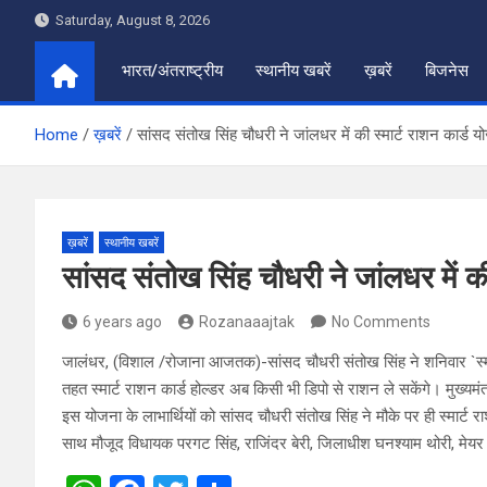
Skip
Saturday, August 8, 2026
to
content
भारत/अंतराष्ट्रीय
स्थानीय खबरें
ख़बरें
बिजनेस
Home
ख़बरें
सांसद संतोख सिंह चौधरी ने जांलधर में की स्मार्ट राशन कार्ड
ख़बरें
स्थानीय खबरें
सांसद संतोख सिंह चौधरी ने जांलधर में क
6 years ago
Rozanaaajtak
No Comments
जालंधर, (विशाल /रोजाना आजतक)-सांसद चौधरी संतोख सिंह ने शनिवार `स्मा
तहत स्मार्ट राशन कार्ड होल्डर अब किसी भी डिपो से राशन ले सकेंगे। मुख्य
इस योजना के लाभार्थियों को सांसद चौधरी संतोख सिंह ने मौके पर ही स्मार्ट रा
साथ मौजूद विधायक परगट सिंह, राजिंदर बेरी, जिलाधीश घनश्याम थोरी, मेयर जग