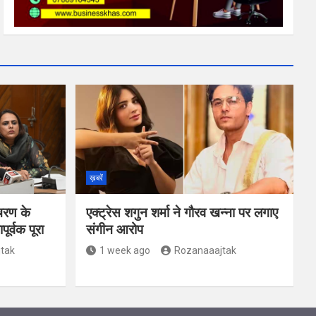
ख़बरें
चरण के
एक्ट्रेस शगुन शर्मा ने गौरव खन्ना पर लगाए
र्वक पूरा
संगीन आरोप
tak
1 week ago
Rozanaaajtak