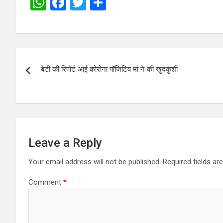
W
F
T
S
h
a
wi
h
at
ce
tt
ar
s
b
er
e
Post
A
o
बेटी की रिपोर्ट आई कोरोना पॉजिटिव मां ने की खुदकुशी
navigation
p
o
p
k
Leave a Reply
Your email address will not be published.
Required fields a
Comment
*