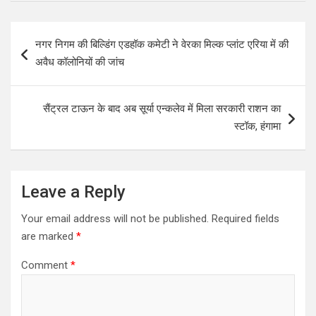
at
ce
tt
ar
s
b
er
e
Post
नगर निगम की बिल्डिंग एडहॉक कमेटी ने वेरका मिल्क प्लांट एरिया में की
A
o
navigation
अवैध कॉलोनियों की जांच
p
o
p
k
सैंट्रल टाऊन के बाद अब सूर्या एन्कलेव में मिला सरकारी राशन का
स्टॉक, हंगामा
Leave a Reply
Your email address will not be published.
Required fields
are marked
*
Comment
*