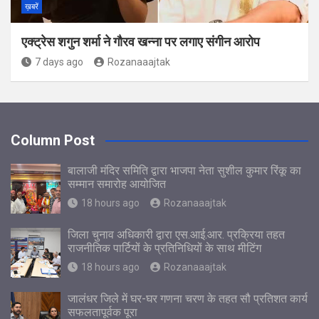
ख़बरें
एक्ट्रेस शगुन शर्मा ने गौरव खन्ना पर लगाए संगीन आरोप
7 days ago
Rozanaaajtak
Column Post
बालाजी मंदिर समिति द्वारा भाजपा नेता सुशील कुमार रिंकू का
सम्मान समारोह आयोजित
18 hours ago
Rozanaaajtak
जिला चुनाव अधिकारी द्वारा एस.आई.आर. प्रक्रिया तहत
राजनीतिक पार्टियों के प्रतिनिधियों के साथ मीटिंग
18 hours ago
Rozanaaajtak
जालंधर जिले में घर-घर गणना चरण के तहत सौ प्रतिशत कार्य
सफलतापूर्वक पूरा