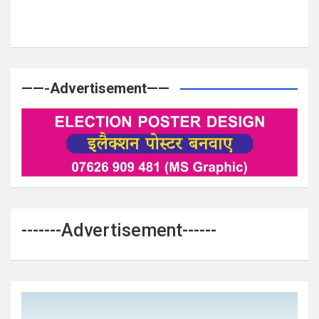
——-Advertisement——
-------Advertisement------