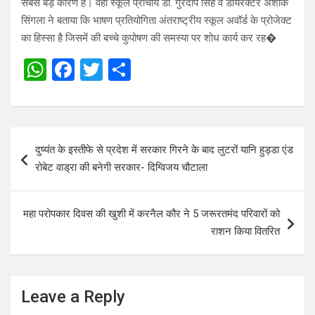
सबसे बड़ेे कारण हैं। वहीं स्कूल प्राचार्य डॉ. गुरदीप सिंह व डायरेक्टर अशोक
सिंगला ने बताया कि भाषण प्रतियोगिता अंतराष्ट्रीय स्कूल अवॉर्ड के प्रोजेक्ट
का हिस्सा है जिसमें की बच्चे कुपोषण की समस्या पर शोध कार्य कर रह�
W
F
T
S
h
a
wi
h
at
ce
tt
ar
s
b
er
e
Post
दुष्यंत के इस्तीफे से प्रदेश में सरकार गिरने के बाद लुटरों यानि हुड्डा एंड
A
o
navigation
रोबेट वाड्रा की बनेगी सरकार- दिग्विजय चौटाला
p
o
p
k
महा परोपकार दिवस की खुशी में करनैल कौर ने 5 जरूरतमंद परिवारों को
राशन किया वितरित
Leave a Reply