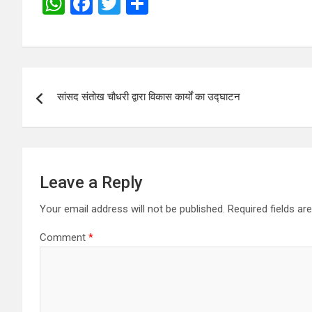
W
F
T
S
h
a
wi
h
at
ce
tt
ar
s
b
er
e
Post
A
o
सांसद संतोख चौधरी द्वारा विकास कार्यों का उद्घाटन
navigation
p
o
p
k
Leave a Reply
Your email address will not be published.
Required fields a
Comment
*