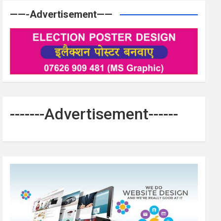
——-Advertisement——
-------Advertisement------