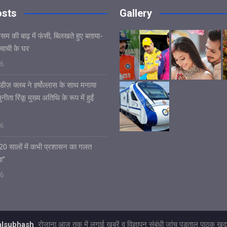
osts
Gallery
असम की बाढ़ में फंसी, बिलखते हुए बताया-
चाची के घर
26
डीज़ क्लब ने हर्षोल्लास के साथ मनाया
ीता रिंकू मुख्य अतिथि के रूप में हुईं
26
 20 सालों में कभी प्रशासन का गलत
ा”
26
talsubhash
रोजाना आज तक में लगाई खबरें व विज्ञापन संबंधी जांच पड़ताल पाठक खुद 