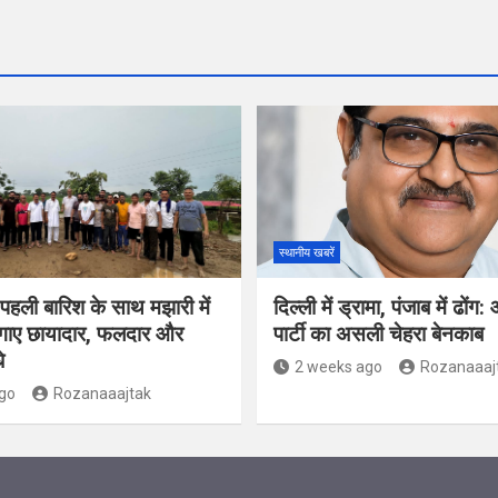
स्थानीय खबरें
पहली बारिश के साथ मझारी में
दिल्ली में ड्रामा, पंजाब में ढो
लगाए छायादार, फलदार और
पार्टी का असली चेहरा बेनकाब
े
2 weeks ago
Rozanaaaj
go
Rozanaaajtak