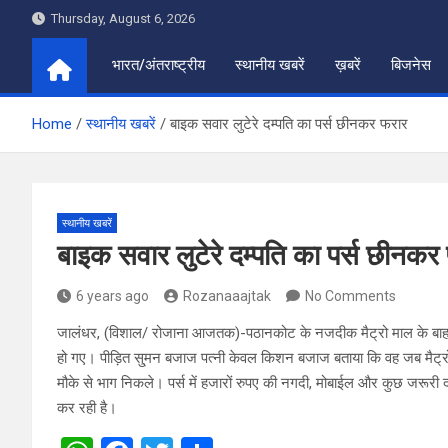
Skip
Thursday, August 6, 2026
to
content
भारत/अंतराष्ट्रीय
स्थानीय खबरें
ख़बरें
बिजनेस
Home
स्थानीय खबरें
बाइक सवार लुटेरे दम्पति का पर्स छीनकर फरार
स्थानीय खबरें
बाइक सवार लुटेरे दम्पति का पर्स छीनकर
6 years ago
Rozanaaajtak
No Comments
जालंधर, (विशाल/ रोजाना आजतक)-पठानकोट के नजदीक मैट्रो माल के बाहर से
हो गए। पीड़ित सु्मन बजाज पत्नी केवल किशन बजाज बताया कि वह जब मैट्रो 
मौके से भाग निकले। पर्स में हजारों रुपए की नगदी, मोबाईल और कुछ जरूरी 
कर रही है।