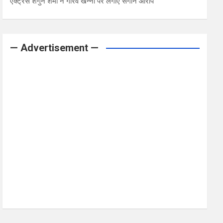
एक्ट्रेस शगुन शर्मा ने गौरव खन्ना पर लगाए संगीन आरोप
— Advertisement —