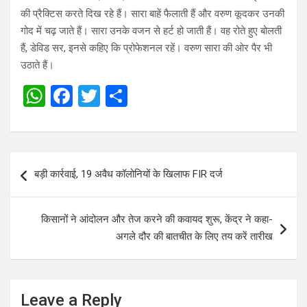
की प्रैक्टिस करते दिख रहे हैं। सारा बाहें फैलाती हैं और वरुण कूदकर उनकी
गोद में चढ़ जाते हैं। सारा उनके वजन से हर्ट हो जाती हैं। वह रोते हुए बोलती
हैं, डेविड सर, इनसे कहिए कि प्रोफेशनल रहें। वरुण सारा की ओर पैर भी
उठाते हैं।
W
F
T
S
h
a
wi
h
at
ce
tt
ar
s
b
er
e
Post
बड़ी कार्रवाई, 19 अवैध कॉलोनियों के खिलाफ FIR दर्ज
A
o
navigation
p
o
किसानों ने आंदोलन और तेज करने की कवायद शुरू, केंद्र ने कहा-
p
k
अगले दौर की बातचीत के लिए तय करें तारीख
Leave a Reply