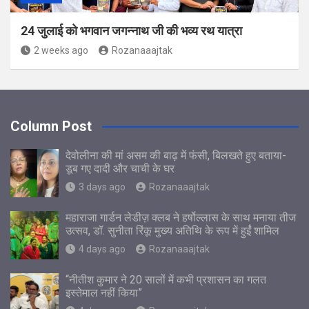
24 जुलाई को भगवान जगन्नाथ जी की भव्य रथ यात्रा
2 weeks ago
Rozanaaajtak
Column Post
देवोलीना की मां असम की बाढ़ में फंसी, बिलखते हुए बताया-
डूब गए दादी और चाची के घर
3 days ago
Rozanaaajtak
महाराजा गार्डन लेडीज़ क्लब ने हर्षोल्लास के साथ मनाया तीज
उत्सव, डॉ. सुनीता रिंकू मुख्य अतिथि के रूप में हुईं शामिल
4 days ago
Rozanaaajtak
“नीतीश कुमार ने 20 सालों में कभी प्रशासन का गलत
इस्तेमाल नहीं किया”