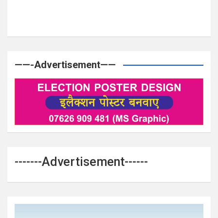
——-Advertisement——
-------Advertisement------