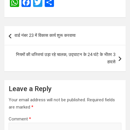
W
F
T
S
h
a
wi
h
at
ce
tt
ar
s
b
er
e
Post
वार्ड नंबर 23 में विकास कार्य शुरू करवाया
A
o
navigation
p
o
नियमों की धज्जियां उड़ा रहे चालक, उद्घाटन के 24 घंटे के भीतर 3
p
k
हादसे
Leave a Reply
Your email address will not be published.
Required fields
are marked
*
Comment
*