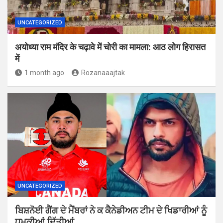
UNCATEGORIZED
अयोध्या राम मंदिर के चढ़ावे में चोरी का मामला: आठ लोग हिरासत
में
1 month ago
Rozanaaajtak
UNCATEGORIZED
ਬਿਸ਼ਨੋਈ ਗੈਂਗ ਦੇ ਮੈਂਬਰਾਂ ਨੇ ਕ ਕੈਨੇਡੀਅਨ ਟੀਮ ਦੇ ਖਿਡਾਰੀਆਂ ਨੂੰ
ਧਮਕੀਆਂ ਦਿੱਤੀਆਂ