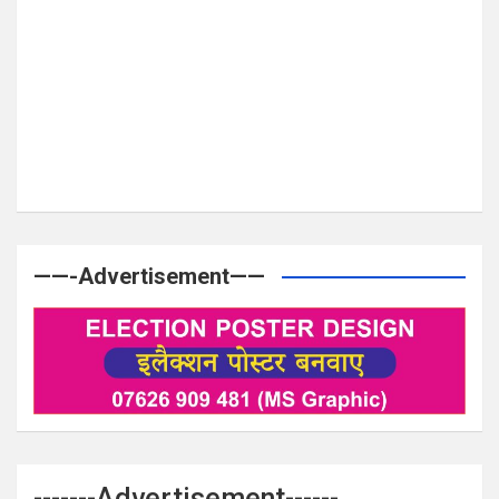
——-Advertisement——
-------Advertisement------