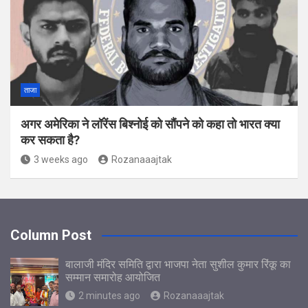
ताजा
अगर अमेर‍िका ने लॉरेंस ब‍िश्‍नोई को सौंपने को कहा तो भारत क्‍या
कर सकता है?
3 weeks ago
Rozanaaajtak
Column Post
बालाजी मंदिर समिति द्वारा भाजपा नेता सुशील कुमार रिंकू का
सम्मान समारोह आयोजित
2 minutes ago
Rozanaaajtak