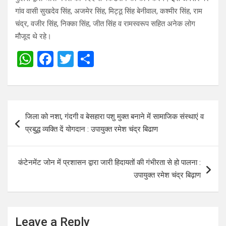
गांव वासी सुखदेव सिंह, अजमेर सिंह, मिट्ठू सिंह बेनीवाल, कश्मीर सिंह, राम
चंद्र, वजीर सिंह, निक्का सिंह, जीत सिंह व रामस्वरूप सहित अनेक लोग
मौजूद थे रहे।
W
F
T
S
h
a
wi
h
at
ce
tt
ar
s
b
er
e
Post
जिला को नशा, गंदगी व बेसहारा पशु मुक्त बनाने में सामाजिक संस्थाएं व
A
o
navigation
प्रबुद्ध व्यक्ति दें योगदान : उपायुक्त रमेश चंद्र बिढाण
p
o
p
k
कंटेनमेंट जोन में प्रशासन द्वारा जारी हिदायतों की गंभीरता से हो पालना :
उपायुक्त रमेश चंद्र बिढ़ाण
Leave a Reply