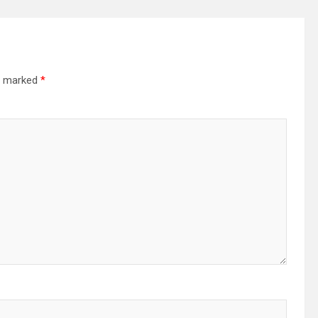
re marked
*