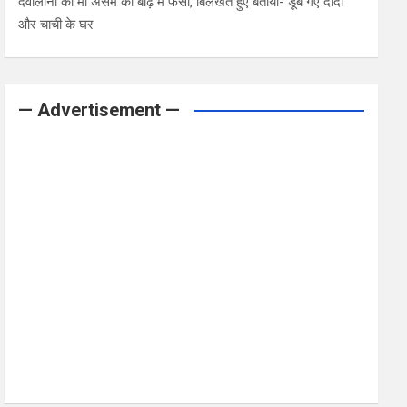
देवोलीना की मां असम की बाढ़ में फंसी, बिलखते हुए बताया- डूब गए दादी
और चाची के घर
— Advertisement —