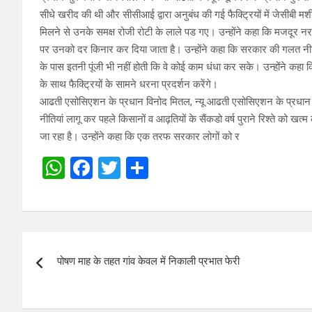
सीधे खरीद की थी और सीसीआई द्वारा अनुबंध की गई फैक्ट्रियों में जेसीबी मशी
मिलने से उनके समक्ष रोजी रोटी के लाले पड गए। उन्होंने कहा कि मजदूर न
पर उनको दर किनार कर दिया जाता है। उन्होंने कहा कि सरकार की गलत नीतियो 
के पास इतनी पूंजी भी नहीं होती कि वे कोई काम धंधा कर सके। उन्होंने क
के साथ फैक्ट्रियों के सामने धरना प्रदर्शन करेंगे।
आढती एसोसिएशन के प्रधान विनोद मितल, न्यू आढती एसोसिएशन के प्रधान प्र
नीतियां लागू कर पहले किसानों व आढ़तियों के सैंकडो वर्ष पुराने रिश्ते को 
जा रहा है। उन्होंने कहा कि एक तरफ सरकार लोगों को र
W
F
T
S
h
a
wi
h
at
ce
tt
ar
s
b
er
e
Post
A
o
पोषण माह के तहत गांव केवल में निकाली प्रभात फेरी
navigation
p
o
p
k