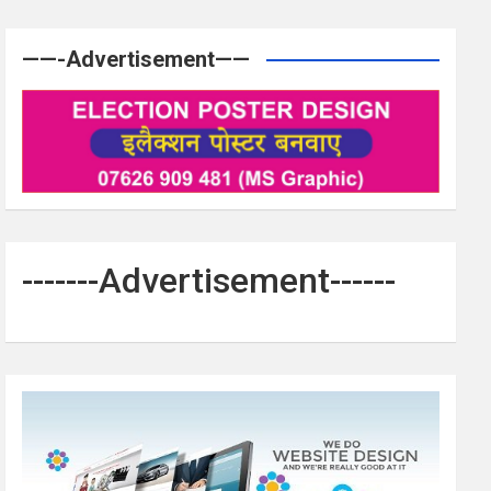
——-Advertisement——
-------Advertisement------