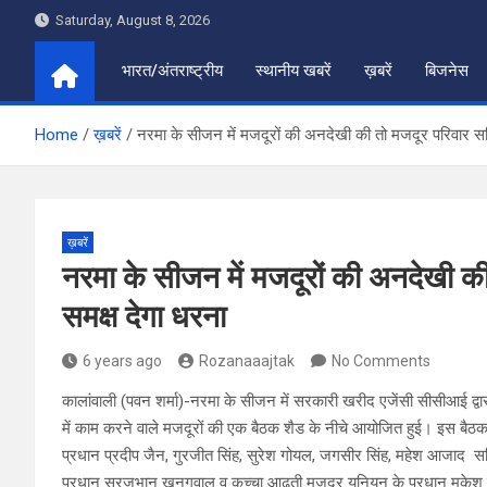
Skip
Saturday, August 8, 2026
to
content
भारत/अंतराष्ट्रीय
स्थानीय खबरें
ख़बरें
बिजनेस
Home
ख़बरें
नरमा के सीजन में मजदूरों की अनदेखी की तो मजदूर परिवार सहित
ख़बरें
नरमा के सीजन में मजदूरों की अनदेखी की 
समक्ष देगा धरना
6 years ago
Rozanaaajtak
No Comments
कालांवाली (पवन शर्मा)-नरमा के सीजन में सरकारी खरीद एजेंसी सीसीआई द्व
में काम करने वाले मजदूरों की एक बैठक शैड के नीचे आयोजित हुई। इस बैठ
प्रधान प्रदीप जैन, गुरजीत सिंह, सुरेश गोयल, जगसीर सिंह, महेश आजाद सह
प्रधान सुरजभान खनगवाल व कच्चा आढती मजदूर यूनियन के प्रधान मुकेश कु