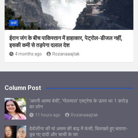
ख़बरें
ईरान जंग के बीच पाकिस्‍तान में हाहाकार, पेट्रोल-डीजल नहीं,
इसकी कमी से तड़पेगा दलाल देश
4 months ago
Rozanaaajtak
Column Post
‘अपनी आत्मा बेची’, ‘गोलमाल’ एक्ट्रेस के ऊपर था 1 करोड़
का लोन
11 hours ago
Rozanaaajtak
देवोलीना की मां असम की बाढ़ में फंसी, बिलखते हुए बताया-
डूब गए दादी और चाची के घर