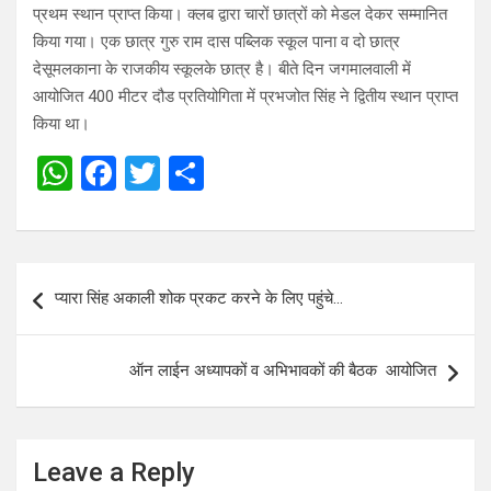
प्रथम स्थान प्राप्त किया। क्लब द्वारा चारों छात्रों को मेडल देकर सम्मानित
किया गया। एक छात्र गुरु राम दास पब्लिक स्कूल पाना व दो छात्र
देसूमलकाना के राजकीय स्कूलके छात्र है। बीते दिन जगमालवाली में
आयोजित 400 मीटर दौड प्रतियोगिता में प्रभजोत सिंह ने द्वितीय स्थान प्राप्त
किया था।
W
F
T
S
h
a
wi
h
at
ce
tt
ar
s
b
er
e
Post
प्यारा सिंह अकाली शोक प्रकट करने के लिए पहुंचे…
A
o
navigation
p
o
ऑन लाईन अध्यापकों व अभिभावकों की बैठक आयोजित
p
k
Leave a Reply