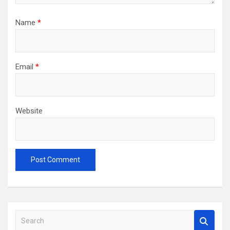
Name
*
Email
*
Website
S
e