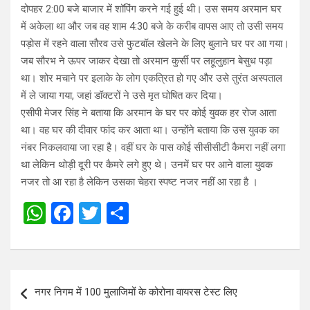
दोपहर 2:00 बजे बाजार में शॉपिंग करने गई हुई थी। उस समय अरमान घर
में अकेला था और जब वह शाम 4:30 बजे के करीब वापस आए तो उसी समय
पड़ोस में रहने वाला सौरव उसे फुटबॉल खेलने के लिए बुलाने घर पर आ गया।
जब सौरभ ने ऊपर जाकर देखा तो अरमान कुर्सी पर लहूलुहान बेसुध पड़ा
था। शोर मचाने पर इलाके के लोग एकत्रित हो गए और उसे तुरंत अस्पताल
में ले जाया गया, जहां डॉक्टरों ने उसे मृत घोषित कर दिया।
एसीपी मेजर सिंह ने बताया कि अरमान के घर पर कोई युवक हर रोज आता
था। वह घर की दीवार फांद कर आता था। उन्होंने बताया कि उस युवक का
नंबर निकलवाया जा रहा है। वहीं घर के पास कोई सीसीसीटी कैमरा नहीं लगा
था लेकिन थोड़ी दूरी पर कैमरे लगे हुए थे। उनमें घर पर आने वाला युवक
नजर तो आ रहा है लेकिन उसका चेहरा स्पष्ट नजर नहीं आ रहा है ।
W
F
T
S
h
a
wi
h
at
ce
tt
ar
s
b
er
e
Post
नगर निगम में 100 मुलाजिमों के कोरोना वायरस टेस्ट लिए
A
o
navigation