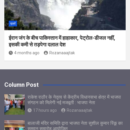
ख़बरें
ईरान जंग के बीच पाकिस्‍तान में हाहाकार, पेट्रोल-डीजल नहीं,
इसकी कमी से तड़पेगा दलाल देश
4 months ago
Rozanaaajtak
Column Post
राकेश राठौर के नेतृत्व से केंद्रीय विधानसभा क्षेत्र में भाजपा
संगठन को मिलेगी नई मजबूती : भाजपा नेता
17 hours ago
Rozanaaajtak
बालाजी मंदिर समिति द्वारा भाजपा नेता सुशील कुमार रिंकू का
सम्मान समारोह आयोजित