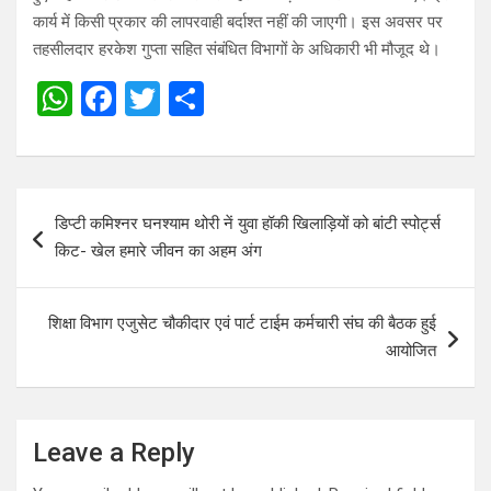
कार्य में किसी प्रकार की लापरवाही बर्दाश्त नहीं की जाएगी। इस अवसर पर
तहसीलदार हरकेश गुप्ता सहित संबंधित विभागों के अधिकारी भी मौजूद थे।
W
F
T
S
h
a
wi
h
at
ce
tt
ar
s
b
er
e
Post
डिप्टी कमिश्नर घनश्याम थोरी नें युवा हॉकी खिलाड़ियों को बांटी स्पोर्ट्स
A
o
navigation
किट- खेल हमारे जीवन का अहम अंग
p
o
p
k
शिक्षा विभाग एजुसेट चौकीदार एवं पार्ट टाईम कर्मचारी संघ की बैठक हुई
आयोजित
Leave a Reply