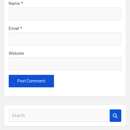
Name
*
Email
*
Website
S
e
a