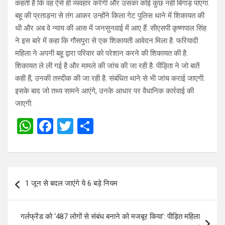
कहती है कि वह ऐसे ही व्यवहार करेगी और उसका कोई कुछ नहीं बिगाड़ पाएगा.
बहू की प्रताड़ना से तंग आकर उन्होंने किला गेट पुलिस थाने में शिकायत की
थी और अब वे न्याय की आस में जनसुनवाई में आए हैं. सीएसपी कृष्णपाल सिंह
ने इस बारे में कहा कि गौसपुरा से एक शिकायती आवेदन मिला है. फरियादी
महिला ने अपनी बहू द्वारा परिवार को परेशान करने की शिकायत की है.
शिकायत ले ली गई है और मामले की जांच की जा रही है. पीड़िता ने जो बातें
कही हैं, उनकी तस्दीक की जा रही है. संबंधित थाने से भी जांच कराई जाएगी.
इसके बाद जो तथ्य सामने आएंगे, उनके आधार पर वैधानिक कार्रवाई की
जाएगी.
W
F
T
S
h
a
wi
h
at
ce
tt
ar
s
b
er
e
Post
1 जून से बदल जाएंगे ये 6 बड़े नियम
A
o
navigation
p
o
गर्लफ्रेंड को ‘487 लोगों से संबंध बनाने को मजबूर किया’: पीड़ित महिला
p
k