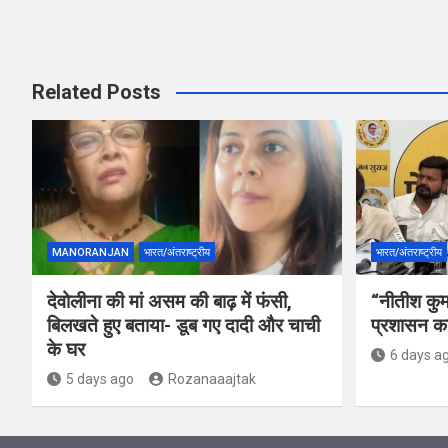
Related Posts
MANORANJAN
भारत/अंतराष्ट्रीय
भारत/अंतराष्ट्रीय
देवोलीना की मां असम की बाढ़ में फंसी,
“नीतीश कुमा
बिलखते हुए बताया- डूब गए दादी और चाची
प्रशासन का
के घर
6 days a
5 days ago
Rozanaaajtak