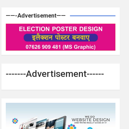
——-Advertisement——
-------Advertisement------