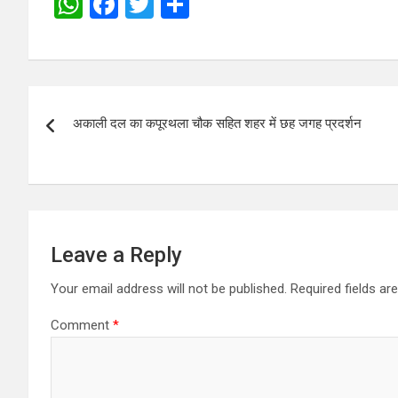
W
F
T
S
h
a
wi
h
at
ce
tt
ar
s
b
er
e
Post
A
o
अकाली दल का कपूरथला चौक सहित शहर में छह जगह प्रदर्शन
navigation
p
o
p
k
Leave a Reply
Your email address will not be published.
Required fields a
Comment
*