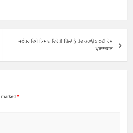
ਜਲੰਧਰ ਵਿਖੇ ਕਿਸਾਨ ਵਿਰੋਧੀ ਬਿੱਲਾਂ ਨੂੰ ਰੱਦ ਕਰਾਉਣ ਲਈ ਰੋਸ
ਪ੍ਰਦਰਸ਼ਨ
re marked
*