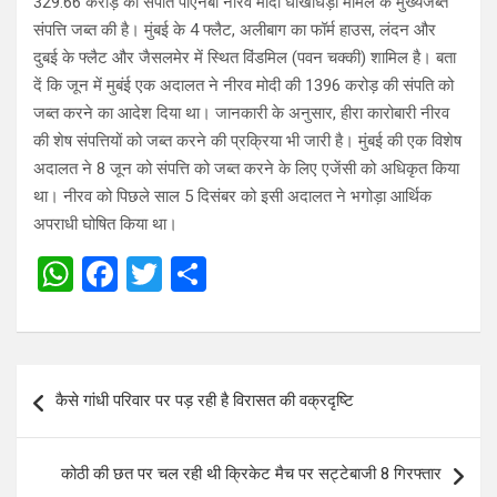
329.66 करोड़ की संपति पीएनबी नीरव मोदी धोखाधड़ी मामले के मुख्यजब्त
संपत्ति जब्त की है। मुंबई के 4 फ्लैट, अलीबाग का फॉर्म हाउस, लंदन और
दुबई के फ्लैट और जैसलमेर में स्थित विंडमिल (पवन चक्की) शामिल है। बता
दें कि जून में मुबंई एक अदालत ने नीरव मोदी की 1396 करोड़ की संपति को
जब्त करने का आदेश दिया था। जानकारी के अनुसार, हीरा कारोबारी नीरव
की शेष संपत्तियों को जब्त करने की प्रक्रिया भी जारी है। मुंबई की एक विशेष
अदालत ने 8 जून को संपत्ति को जब्त करने के लिए एजेंसी को अधिकृत किया
था। नीरव को पिछले साल 5 दिसंबर को इसी अदालत ने भगोड़ा आर्थिक
अपराधी घोषित किया था।
W
F
T
S
h
a
wi
h
at
ce
tt
ar
s
b
er
e
Post
कैसे गांधी परिवार पर पड़ रही है विरासत की वक्रदृष्टि
A
o
navigation
p
o
कोठी की छत पर चल रही थी क्रिकेट मैच पर सट्टेबाजी 8 गिरफ्तार
p
k