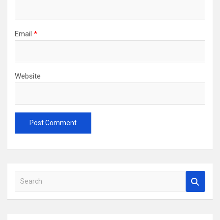
Email
*
Website
S
e
a
r