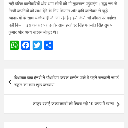
नहीं बल्कि कारोबारियों और आम लोगों को भी नुकसान पहुंचाएंगे। शुद्ध रूप से
निजी कंपनियों को लाभ देने के लिए किसान और कृषि कारोबार से जुड़े
व्यापारियों के साथ धक्केशाही की जा रही है। इसे किसी भी कीमत पर बर्दाश्त
नहीं किया। इस अवसर पर उनके साथ हरविंदर सिंह मनजीत सिंह सुभाष
कुमार और अन्य सदस्य मौजूद थे।
W
F
T
S
h
a
wi
h
at
ce
tt
ar
s
b
er
e
Post
विधायक बाबा हैनरी ने पौधरोपण करके बर्ल्टन पार्क में पहले सरकारी स्मार्ट
A
o
navigation
स्कूल का काम शुरू करवाया
p
o
p
k
ठाकुर रसोई जरूरतमंदों को खिला रही 10 रुपये में खाना