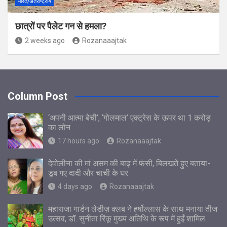
भारत/अंतराष्ट्रीय
छात्रों पर पैलेट गन से हमला?
2 weeks ago
Rozanaaajtak
Column Post
‘अपनी आत्मा बेची’, ‘गोलमाल’ एक्ट्रेस के ऊपर था 1 करोड़
का लोन
17 hours ago
Rozanaaajtak
देवोलीना की मां असम की बाढ़ में फंसी, बिलखते हुए बताया-
डूब गए दादी और चाची के घर
4 days ago
Rozanaaajtak
महाराजा गार्डन लेडीज़ क्लब ने हर्षोल्लास के साथ मनाया तीज
उत्सव, डॉ. सुनीता रिंकू मुख्य अतिथि के रूप में हुईं शामिल