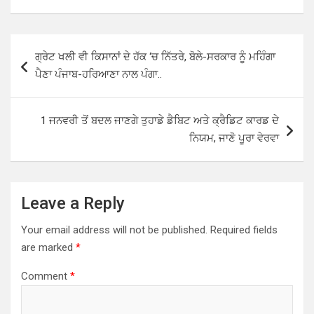
at
ce
tt
ar
s
b
er
e
Post
ਗ੍ਰੇਟ ਖਲੀ ਵੀ ਕਿਸਾਨਾਂ ਦੇ ਹੱਕ ‘ਚ ਨਿੱਤਰੇ, ਬੋਲੇ-ਸਰਕਾਰ ਨੂੰ ਮਹਿੰਗਾ
A
o
navigation
ਪੈਣਾ ਪੰਜਾਬ-ਹਰਿਆਣਾ ਨਾਲ ਪੰਗਾ..
p
o
p
k
1 ਜਨਵਰੀ ਤੋਂ ਬਦਲ ਜਾਣਗੇ ਤੁਹਾਡੇ ਡੈਬਿਟ ਅਤੇ ਕ੍ਰੈਡਿਟ ਕਾਰਡ ਦੇ
ਨਿਯਮ, ਜਾਣੋ ਪੂਰਾ ਵੇਰਵਾ
Leave a Reply
Your email address will not be published.
Required fields
are marked
*
Comment
*