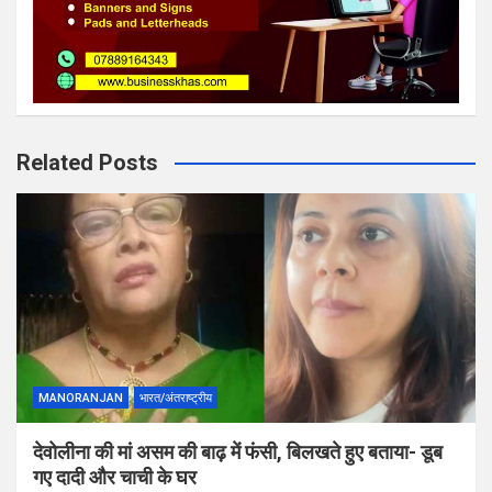
Related Posts
MANORANJAN
भारत/अंतराष्ट्रीय
देवोलीना की मां असम की बाढ़ में फंसी, बिलखते हुए बताया- डूब
गए दादी और चाची के घर