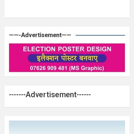
——-Advertisement——
-------Advertisement------