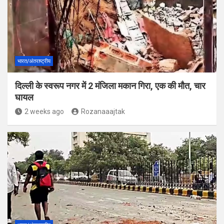
भारत/अंतराष्ट्रीय
दिल्ली के स्वरूप नगर में 2 मंजिला मकान गिरा, एक की मौत, चार
घायल
2 weeks ago
Rozanaaajtak