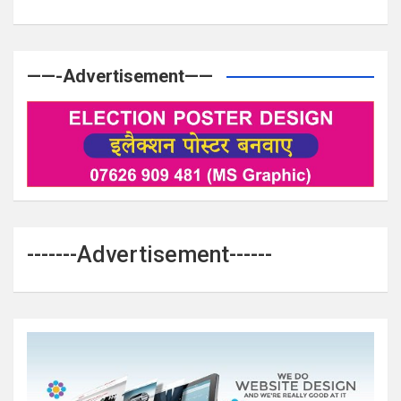
——-Advertisement——
-------Advertisement------