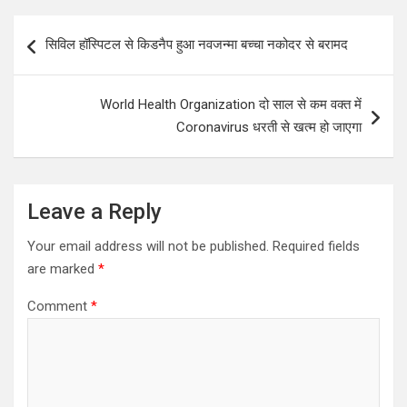
s
b
er
e
Post
सिविल हॉस्पिटल से किडनैप हुआ नवजन्मा बच्चा नकोदर से बरामद
A
o
navigation
p
o
World Health Organization दो साल से कम वक्त में
p
k
Coronavirus धरती से खत्म हो जाएगा
Leave a Reply
Your email address will not be published.
Required fields
are marked
*
Comment
*