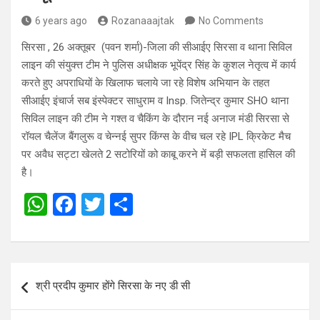
6 years ago
Rozanaaajtak
No Comments
सिरसा , 26 अक्तूबर (पवन शर्मा)-जिला की सीआईए सिरसा व थाना सिविल
लाइन की संयुक्त्त टीम ने पुलिस अधीक्षक भूपेंद्र सिंह के कुशल नेतृत्व में कार्य
करते हुए अपराधियों के खिलाफ चलाये जा रहे विशेष अभियान के तहत
सीआईए इंचार्ज सब इंस्पेक्टर साधुराम व Insp. जितेन्द्र कुमार SHO थाना
सिविल लाइन की टीम ने गश्त व चैकिंग के दौरान नई अनाज मंडी सिरसा से
रॉयल चैलेंज बैंगलुरू व चेन्नई सुपर किंग्स के वीच चल रहे IPL क्रिकेट मैच
पर अवैध सट्टा खेलते 2 सटोरियों को काबू करने में बड़ी सफलता हासिल की
है।
W
F
T
S
h
a
wi
h
at
ce
tt
ar
s
b
er
e
Post
श्री प्रदीप कुमार होंगे सिरसा के नए डी सी
A
o
navigation
p
o