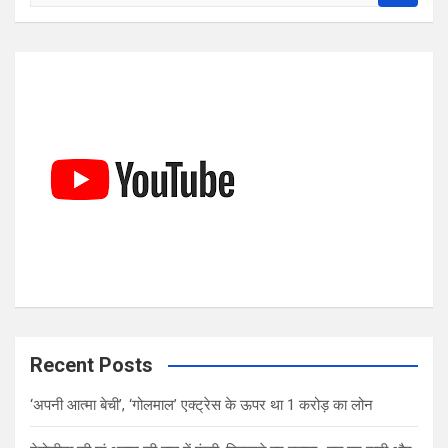
e
a
r
c
h
Recent Posts
‘अपनी आत्मा बेची’, ‘गोलमाल’ एक्ट्रेस के ऊपर था 1 करोड़ का लोन