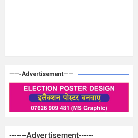
——-Advertisement——
-------Advertisement------