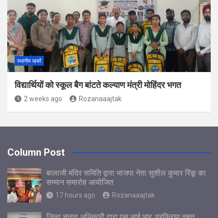
स्थानीय खबरें
विद्यार्थियों को स्कूल बैग बांटते कल्याण मंत्री मोहिंदर भगत
2 weeks ago
Rozanaaajtak
Column Post
बालाजी मंदिर समिति द्वारा भाजपा नेता सुशील कुमार रिंकू का
सम्मान समारोह आयोजित
17 hours ago
Rozanaaajtak
जिला चुनाव अधिकारी द्वारा एस.आई.आर. प्रक्रिया तहत