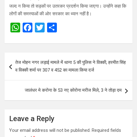
जल्द न किया तो सड़कों पर उतरकर प्रदर्शन किया जाएगा। उन्होंने कहा कि
लोगों की समस्याओं की ओर सरकार का ध्यान नहीं है।
W
F
T
S
h
a
wi
h
at
ce
tt
ar
s
b
er
e
Post
तेज मोहन नगर लड़ाई मामले में थाना 5 की पुलिस ने विक्की, हरमीत सिंह
A
o
navigation
व विक्की शर्मा पर 307 व 452 का मामला किया दर्ज
p
o
p
k
जालंधर मे करोना के 53 नए कोरोना मरीज मिले, 3 ने तोड़ा दम
Leave a Reply
Your email address will not be published.
Required fields