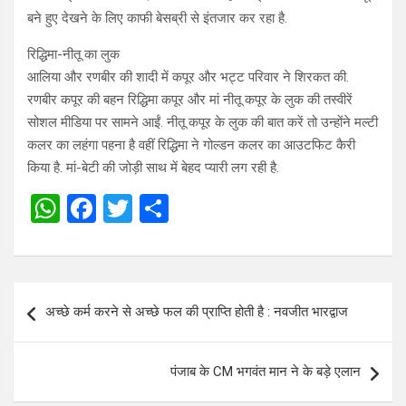
बने हुए देखने के लिए काफी बेसब्री से इंतजार कर रहा है.
रिद्धिमा-नीतू का लुक
आलिया और रणबीर की शादी में कपूर और भट्ट परिवार ने शिरकत की.
रणबीर कपूर की बहन रिद्धिमा कपूर और मां नीतू कपूर के लुक की तस्वीरें
सोशल मीडिया पर सामने आईं. नीतू कपूर के लुक की बात करें तो उन्होंने मल्टी
कलर का लहंगा पहना है वहीं रिद्धिमा ने गोल्डन कलर का आउटफिट कैरी
किया है. मां-बेटी की जोड़ी साथ में बेहद प्यारी लग रही है.
W
F
T
S
h
a
wi
h
at
ce
tt
ar
s
b
er
e
Post
अच्छे कर्म करने से अच्छे फल की प्राप्ति होती है : नवजीत भारद्वाज
A
o
navigation
p
o
पंजाब के CM भगवंत मान ने के बड़े एलान
p
k