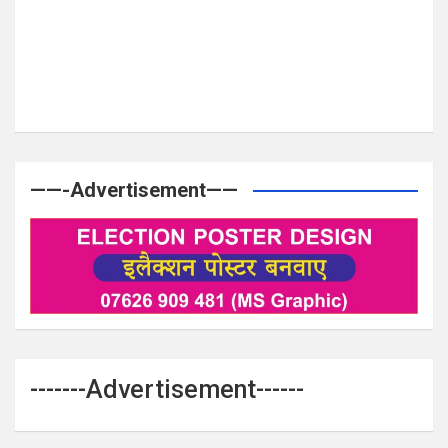
——-Advertisement——
-------Advertisement------