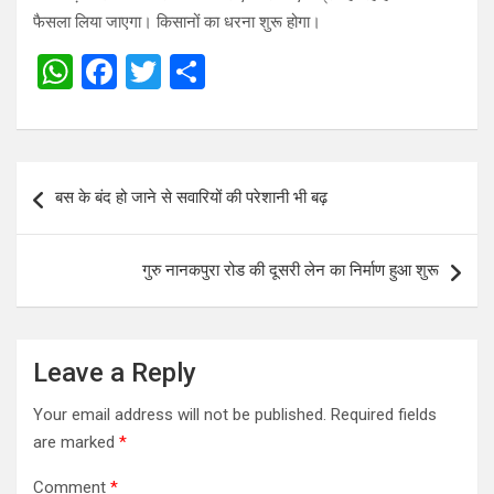
फैसला लिया जाएगा। किसानों का धरना शुरू होगा।
W
F
T
S
h
a
wi
h
at
ce
tt
ar
s
b
er
e
Post
बस के बंद हो जाने से सवारियों की परेशानी भी बढ़
A
o
navigation
p
o
गुरु नानकपुरा रोड की दूसरी लेन का निर्माण हुआ शुरू
p
k
Leave a Reply
Your email address will not be published.
Required fields
are marked
*
Comment
*