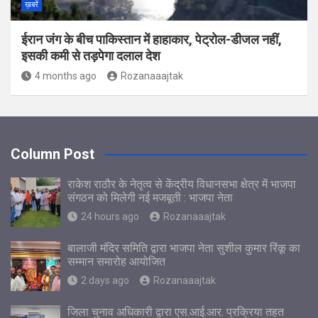
ख़बरें
ईरान जंग के बीच पाकिस्‍तान में हाहाकार, पेट्रोल-डीजल नहीं,
इसकी कमी से तड़पेगा दलाल देश
4 months ago
Rozanaaajtak
Column Post
राकेश राठौर के नेतृत्व से केंद्रीय विधानसभा क्षेत्र में भाजपा
संगठन को मिलेगी नई मजबूती : भाजपा नेता
24 hours ago
Rozanaaajtak
बालाजी मंदिर समिति द्वारा भाजपा नेता सुशील कुमार रिंकू का
सम्मान समारोह आयोजित
2 days ago
Rozanaaajtak
जिला चुनाव अधिकारी द्वारा एस.आई.आर. प्रक्रिया तहत