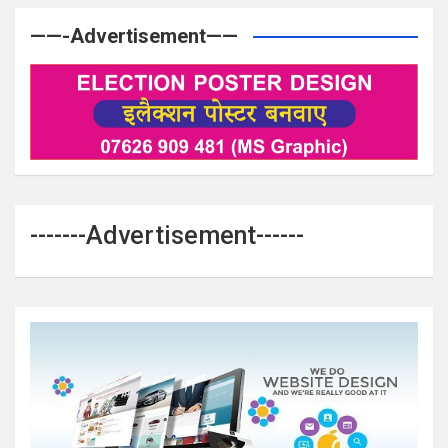
——-Advertisement——
-------Advertisement------