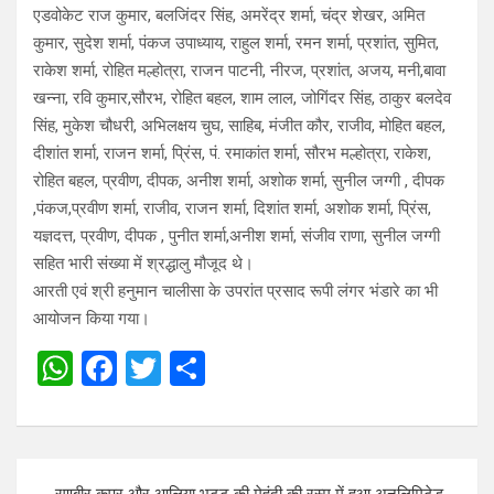
एडवोकेट राज कुमार, बलजिंदर सिंह, अमरेंद्र शर्मा, चंद्र शेखर, अमित
कुमार, सुदेश शर्मा, पंकज उपाध्याय, राहुल शर्मा, रमन शर्मा, प्रशांत, सुमित,
राकेश शर्मा, रोहित मल्होत्रा, राजन पाटनी, नीरज, प्रशांत, अजय, मनी,बावा
खन्ना, रवि कुमार,सौरभ, रोहित बहल, शाम लाल, जोगिंदर सिंह, ठाकुर बलदेव
सिंह, मुकेश चौधरी, अभिलक्षय चुघ, साहिब, मंजीत कौर, राजीव, मोहित बहल,
दीशांत शर्मा, राजन शर्मा, प्रिंस, पं. रमाकांत शर्मा, सौरभ मल्होत्रा, राकेश,
रोहित बहल, प्रवीण, दीपक, अनीश शर्मा, अशोक शर्मा, सुनील जग्गी , दीपक
,पंकज,प्रवीण शर्मा, राजीव, राजन शर्मा, दिशांत शर्मा, अशोक शर्मा, प्रिंस,
यज्ञदत्त, प्रवीण, दीपक , पुनीत शर्मा,अनीश शर्मा, संजीव राणा, सुनील जग्गी
सहित भारी संख्या में श्रद्धालु मौजूद थे।
आरती एवं श्री हनुमान चालीसा के उपरांत प्रसाद रूपी लंगर भंडारे का भी
आयोजन किया गया।
W
F
T
S
h
a
wi
h
at
ce
tt
ar
s
b
er
e
Post