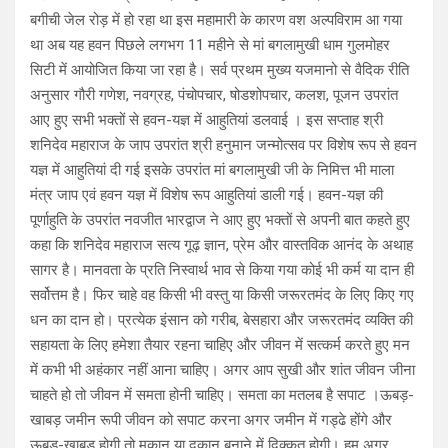
बगीची जेल रोड़ में हो रहा था इस महामारी के कारण वश अल्पविराम आ गया
था अब यह हवन पिछले लगभग 11 महीने से मां बगलामुखी धाम गुलमोहर
सिटी में आयोजित किया जा रहा है। सर्व प्रथम मुख्य यजमानो से वैदिक रीति
अनुसार गौरी गणेश, नवग्रह, पंचोपचार, षोडशोपचार, कलश, पूजन उपरांत
आए हुए सभी भक्तों से हवन-यज्ञ में आहुतियां डलवाई । इस सप्ताह श्री
शनिदेव महाराज के जाप उपरांत श्री हनुमान जन्मोत्सव पर विशेष रूप से हवन
यज्ञ में आहुतियां दी गई इसके उपरांत मां बगलामुखी जी के निमित्त भी माला
मंत्र जाप एवं हवन यज्ञ में विशेष रूप आहुतियां डाली गई। हवन-यज्ञ की
पूर्णाहुति के उपरांत नवजीत भारद्वाज ने आए हुए भक्तों से अपनी बात कहते हुए
कहा कि शनिदेव महाराज सत्य गूढ़ ज्ञान, प्रेम और वास्तविक आनंद के अथाह
सागर है। मानवता के प्रति निस्वार्थ भाव से किया गया कोई भी कर्म या दान ही
सर्वोत्तम है। फिर चाहे वह किसी भी वस्तु या किसी जरूरतमंद के लिए किए गए
धन का दान हो। प्रत्येक इंसान को गरीब, बेसहारा और जरूरतमंद व्यक्ति की
सहायता के लिए हमेशा तैयार रहना चाहिए और जीवन में सत्कर्म करते हुए मन
में कभी भी अहंकार नहीं आना चाहिए। अगर आप सुखी और शांत जीवन जीना
चाहते हो तो जीवन में समता होनी चाहिए। समता का मतलब है सपाट ।ऊबड़-
खाबड़ जमीन रूपी जीवन को सपाट करना अगर जमीन में गड्ढे होंगे और
ऊबड़-खाबड़ होगी तो मकान या दुकान बनाने में दिक्कत होगी। हम अगर