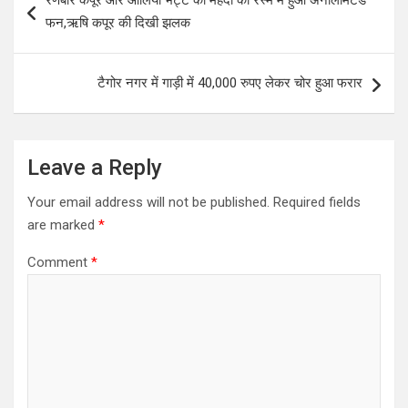
रणबीर कपूर और आलिया भट्ट की मेहंदी की रस्म में हुआ अनलिमिटेड
A
o
navigation
फन,ऋषि कपूर की दिखी झलक
p
o
p
k
टैगोर नगर में गाड़ी में 40,000 रुपए लेकर चोर हुआ फरार
Leave a Reply
Your email address will not be published.
Required fields
are marked
*
Comment
*