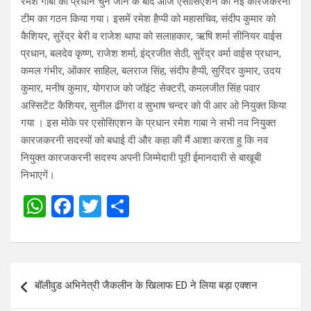
रमेश गाबा को प्रधान चुने जाने के बाद आज एसोसिएशन की नई कारजकरनी
टीम का गठन किया गया। इसमें रमेश हैप्पी को महासचिव, संदीप कुमार को
कैशियर, सुरेंद्र बेरी व राजेश थापा को सलाहकार, ऋषि शर्मा सीनियर वाईस
प्रधान, बलदेव कृष्ण, राजेश शर्मा, इंद्रजीत सेठी, सुरेंद्र वर्मा वाईस प्रधान,
कमल गंभीर, ओंकार साहिल, बलराज सिंह, संदीप हैप्पी, सुरिंदर कुमार, उदय
कुमार, मनीष कुमार, योगराज को जॉइंट सेक्टरी, कमलजीत सिंह पवार
अस्सिटेंट कैशियर, सुनील ढींगरा व सुभाष चन्दर को पी आर ओ नियुक्त किया
गया । इस मोके पर एसोसिएशन के प्रधान रमेश गाबा ने सभी नव नियुक्त
कारजकरनी सदस्यों को बधाई दी और कहा की मैं आशा करता हु कि नव
नियुक्त कारजकरनी सदस्य अपनी जिम्मेदारी पूरी ईमानदारी से बाखूबी
निभाएगें।
W
F
T
S
h
a
wi
h
at
ce
tt
ar
s
b
er
e
Post
बॉलीवुड अभिनेत्री जैकलीन के खिलाफ ED ने लिया बड़ा एक्शन
A
o
navigation