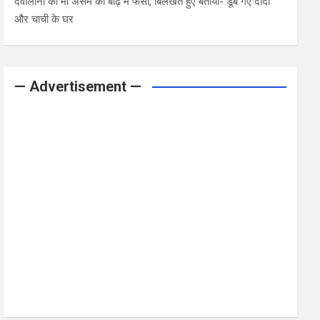
देवोलीना की मां असम की बाढ़ में फंसी, बिलखते हुए बताया- डूब गए दादी
और चाची के घर
— Advertisement —