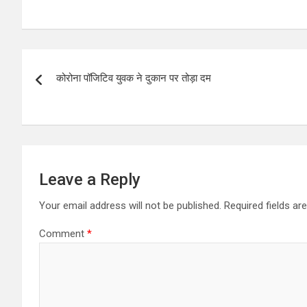
h
a
wi
h
at
ce
tt
ar
s
b
er
e
Post
A
o
कोरोना पॉजिटिव युवक ने दुकान पर तोड़ा दम
navigation
p
o
p
k
Leave a Reply
Your email address will not be published.
Required fields a
Comment
*