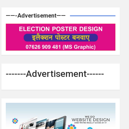
——-Advertisement——
-------Advertisement------