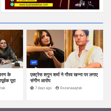
ख़बरें
चरण के
एक्ट्रेस शगुन शर्मा ने गौरव खन्ना पर लगाए
र्वक पूरा
संगीन आरोप
tak
7 days ago
Rozanaaajtak