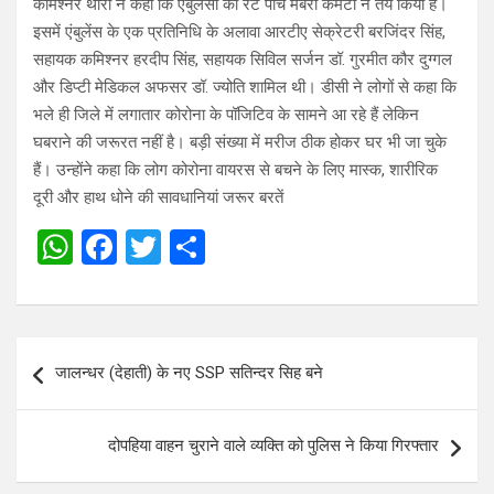
कमिश्नर थोरी ने कहा कि एंबुलेंसों का रेट पांच मेंबरी कमेटी ने तय किया है।
इसमें एंबुलेंस के एक प्रतिनिधि के अलावा आरटीए सेक्रेटरी बरजिंदर सिंह,
सहायक कमिश्नर हरदीप सिंह, सहायक सिविल सर्जन डॉ. गुरमीत कौर दुग्गल
और डिप्टी मेडिकल अफसर डॉ. ज्योति शामिल थी। डीसी ने लोगों से कहा कि
भले ही जिले में लगातार कोरोना के पॉजिटिव के सामने आ रहे हैं लेकिन
घबराने की जरूरत नहीं है। बड़ी संख्या में मरीज ठीक होकर घर भी जा चुके
हैं। उन्होंने कहा कि लोग कोरोना वायरस से बचने के लिए मास्क, शारीरिक
दूरी और हाथ धोने की सावधानियां जरूर बरतें
W
F
T
S
h
a
wi
h
at
ce
tt
ar
s
b
er
e
Post
जालन्धर (देहाती) के नए SSP सतिन्दर सिह बने
A
o
navigation
p
o
दोपहिया वाहन चुराने वाले व्यक्ति को पुलिस ने किया गिरफ्तार
p
k