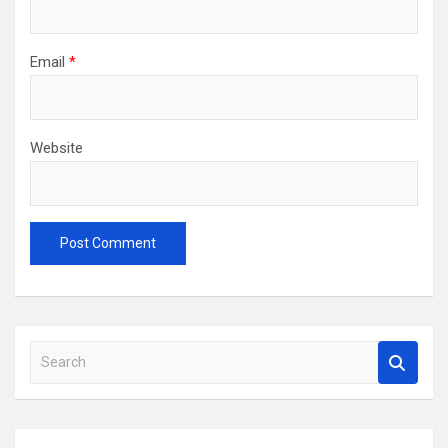
Email
*
Website
S
e
a
r