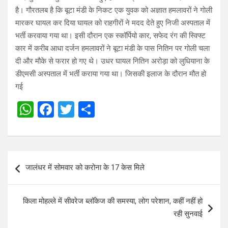
है। गौरतलब है कि बूटा मंडी के निकट एक युवक को अज्ञात हमलावरों ने गोली
मारकर घायल कर दिया घायल को राहगीरों ने मदद देते हुए निजी अस्पताल में
भर्ती करवाया गया था। इसी दौरान एक स्कॉर्पियो कार, सफेद रंग की स्विफ्ट
कार में करीब आधा दर्जन हमलावरों ने बूटा मंडी के पास नितिन पर गोली चला
दी और मौके से फरार हो गए थे। उधर घायल नितिन अरोड़ा को लुधियाना के
डीएमसी अस्पताल में भर्ती कराया गया था। जिसकी इलाज के दौरान मौत हो
गई
W
F
T
S
h
a
wi
h
at
ce
tt
ar
s
b
er
e
Post
जालंधर में सोमवार को करोना के 17 केस मिले
A
o
navigation
p
o
किला मोहल्ले में सीवरेज ब्लॉकेज की समस्या, लोग परेशान, कहीं नहीं हो
p
k
रही सुनवाई