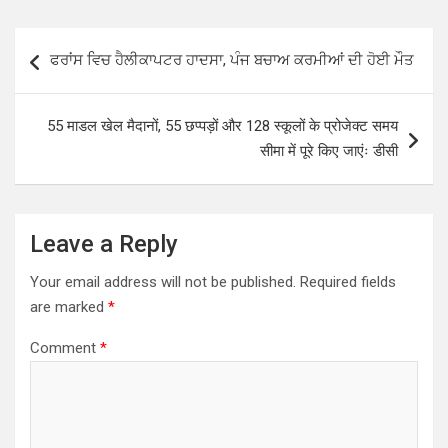
at
ce
tt
ar
s
b
er
e
Post
ਫਰਾਂਸ ਵਿਚ ਹੈਲੀਕਾਪਟਰ ਹਾਦਸਾ, ਪੰਜ ਬਚਾਅ ਕਰਮੀਆਂ ਦੀ ਹੋਈ ਮੌਤ
A
o
navigation
p
o
55 माडल खेल मैदानों, 55 छप्पड़ों और 128 स्कूलों के प्रोजेक्ट समय
p
k
सीमा में पूरे किए जाएंः डीसी
Leave a Reply
Your email address will not be published.
Required fields
are marked
*
Comment
*