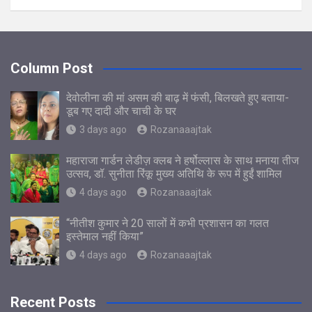
Column Post
देवोलीना की मां असम की बाढ़ में फंसी, बिलखते हुए बताया-
डूब गए दादी और चाची के घर
3 days ago
Rozanaaajtak
महाराजा गार्डन लेडीज़ क्लब ने हर्षोल्लास के साथ मनाया तीज
उत्सव, डॉ. सुनीता रिंकू मुख्य अतिथि के रूप में हुईं शामिल
4 days ago
Rozanaaajtak
“नीतीश कुमार ने 20 सालों में कभी प्रशासन का गलत
इस्तेमाल नहीं किया”
4 days ago
Rozanaaajtak
Recent Posts