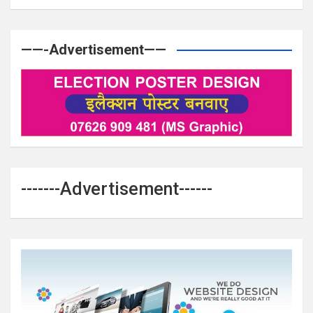
——-Advertisement——
-------Advertisement------