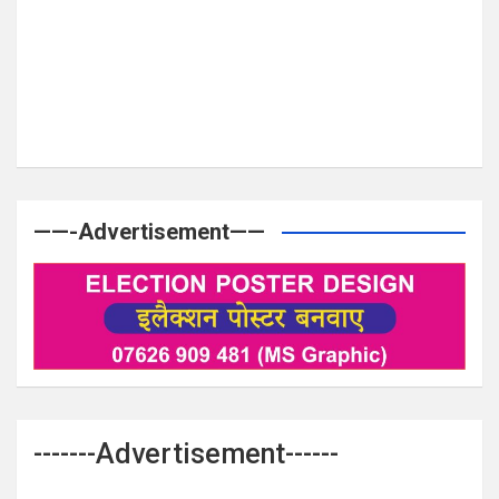
——-Advertisement——
-------Advertisement------