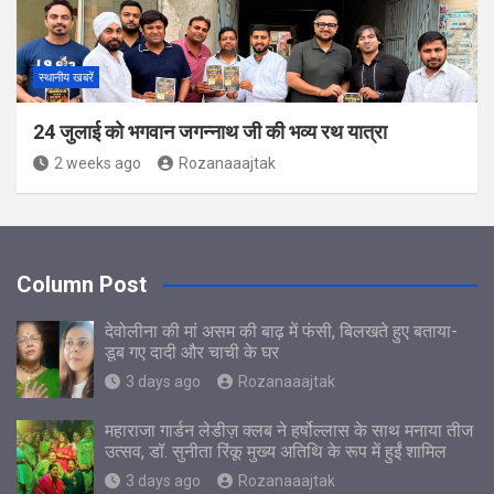
स्थानीय खबरें
24 जुलाई को भगवान जगन्नाथ जी की भव्य रथ यात्रा
2 weeks ago
Rozanaaajtak
Column Post
देवोलीना की मां असम की बाढ़ में फंसी, बिलखते हुए बताया-
डूब गए दादी और चाची के घर
3 days ago
Rozanaaajtak
महाराजा गार्डन लेडीज़ क्लब ने हर्षोल्लास के साथ मनाया तीज
उत्सव, डॉ. सुनीता रिंकू मुख्य अतिथि के रूप में हुईं शामिल
3 days ago
Rozanaaajtak