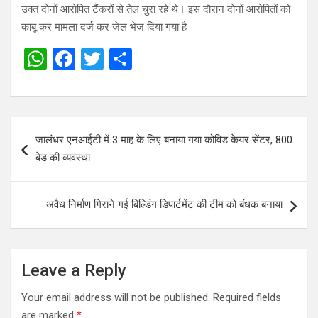
उक्त दोनों आरोपित टैंकरों से तेल चुरा रहे थे। इस दौरान दोनों आरोपितों को
काबू कर मामला दर्ज कर जेल भेज दिया गया है
W
F
T
S
h
a
wi
h
at
ce
tt
ar
s
b
er
e
Post
जालंधर एनआईटी में 3 माह के लिए बनाया गया कोविड केयर सेंटर, 800
A
o
navigation
बेड की व्यवस्था
p
o
p
k
अवैध निर्माण गिराने गई बिल्डिंग डिपार्टमेंट की टीम को बंधक बनाया
Leave a Reply
Your email address will not be published.
Required fields
are marked
*