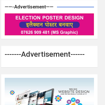
——-Advertisement——
-------Advertisement------