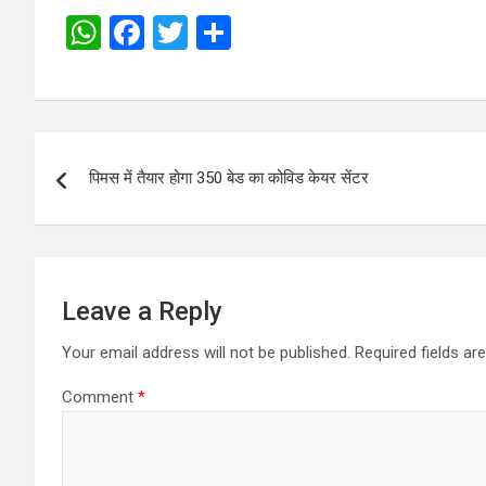
W
F
T
S
h
a
wi
h
at
ce
tt
ar
s
b
er
e
Post
A
o
पिमस में तैयार होगा 350 बेड का कोविड केयर सेंटर
navigation
p
o
p
k
Leave a Reply
Your email address will not be published.
Required fields a
Comment
*