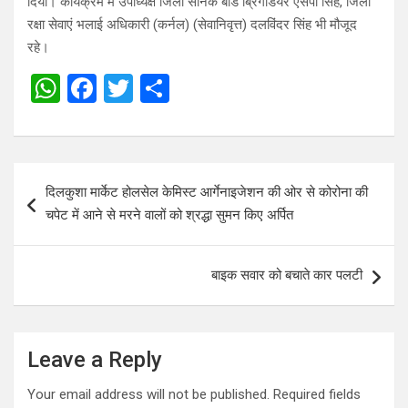
दिया। कार्यक्रम में उपाध्यक्ष जिला सैनिक बोर्ड ब्रिगेडियर एसपी सिंह, जिला
रक्षा सेवाएं भलाई अधिकारी (कर्नल) (सेवानिवृत्त) दलविंदर सिंह भी मौजूद
रहे।
W
F
T
S
h
a
wi
h
at
ce
tt
ar
s
b
er
e
Post
दिलकुशा मार्केट होलसेल केमिस्ट आर्गेनाइजेशन की ओर से कोरोना की
A
o
navigation
चपेट में आने से मरने वालों को श्रद्धा सुमन किए अर्पित
p
o
p
k
बाइक सवार को बचाते कार पलटी
Leave a Reply
Your email address will not be published.
Required fields