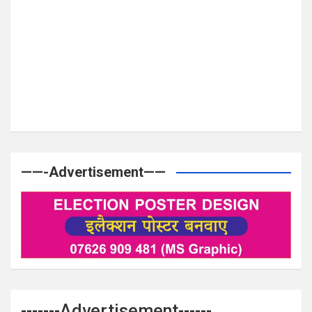
——-Advertisement——
-------Advertisement------