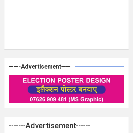
——-Advertisement——
-------Advertisement------