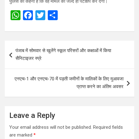
पुलिस का कहना है कि वह मामले का जल्द ही पटाक्षेप कर देगी।
W
F
T
S
h
a
wi
h
at
ce
tt
ar
s
b
er
e
Post
पंजाब में सोमवार से खुलेंगे स्कूल परिसरों और कक्षाओं में किया
A
o
navigation
सैनिटाइजर स्प्रे
p
o
p
k
एनएच-1 और एनएच-70 में पड़ती जमीनों के मालिकों के लिए मुआवजा
प्राप्त करने का अंतिम अवसर
Leave a Reply
Your email address will not be published.
Required fields
are marked
*