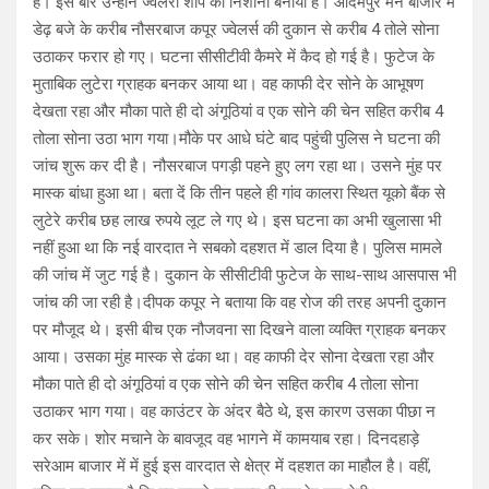
है। इस बार उन्होंने ज्वेलरी शाप को निशाना बनाया है। आदमपुर मेन बाजार में
डेढ़ बजे के करीब नौसरबाज कपूर ज्वेलर्स की दुकान से करीब 4 तोले सोना
उठाकर फरार हो गए। घटना सीसीटीवी कैमरे में कैद हो गई है। फुटेज के
मुताबिक लुटेरा ग्राहक बनकर आया था। वह काफी देर सोने के आभूषण
देखता रहा और मौका पाते ही दो अंगूठियां व एक सोने की चेन सहित करीब 4
तोला सोना उठा भाग गया।मौके पर आधे घंटे बाद पहुंची पुलिस ने घटना की
जांच शुरू कर दी है। नौसरबाज पगड़ी पहने हुए लग रहा था। उसने मुंह पर
मास्क बांधा हुआ था। बता दें कि तीन पहले ही गांव कालरा स्थित यूको बैंक से
लुटेरे करीब छह लाख रुपये लूट ले गए थे। इस घटना का अभी खुलासा भी
नहीं हुआ था कि नई वारदात ने सबको दहशत में डाल दिया है। पुलिस मामले
की जांच में जुट गई है। दुकान के सीसीटीवी फुटेज के साथ-साथ आसपास भी
जांच की जा रही है।दीपक कपूर ने बताया कि वह रोज की तरह अपनी दुकान
पर मौजूद थे। इसी बीच एक नौजवना सा दिखने वाला व्यक्ति ग्राहक बनकर
आया। उसका मुंह मास्क से ढंका था। वह काफी देर सोना देखता रहा और
मौका पाते ही दो अंगूठियां व एक सोने की चेन सहित करीब 4 तोला सोना
उठाकर भाग गया। वह काउंटर के अंदर बैठे थे, इस कारण उसका पीछा न
कर सके। शोर मचाने के बावजूद वह भागने में कामयाब रहा। दिनदहाड़े
सरेआम बाजार में में हुई इस वारदात से क्षेत्र में दहशत का माहौल है। वहीं,