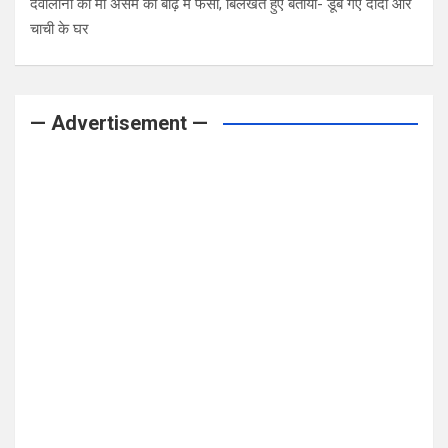
देवोलीना की मां असम की बाढ़ में फंसी, बिलखते हुए बताया- डूब गए दादी और
चाची के घर
— Advertisement —