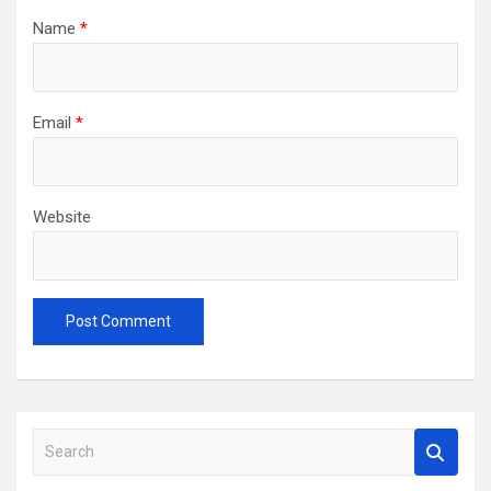
Name
*
Email
*
Website
S
e