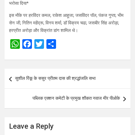
भरोसा दिया*
इस मौके पर हरविंदर कमल, राकेश आहूजा, जसविंदर पॉल, पंकज गुप्ता, भीम
सेन जी, नितिन महेंद्रू, विनय शर्मा, डॉ विक्रम चढा, जसबीर सिंह अरोड़ा,
हरप्रीत अरोड़ा और विक्रांत डांग शामिल थे।
W
F
T
S
h
a
wi
h
at
ce
tt
ar
s
b
er
e
Post
सुशील रिंकू के ससुर प्रीतम दास की श्रद्धांजलि सभा
A
o
navigation
p
o
पब्लिक एक्शन कमेटी के प्रमुख शौकत नवाज मीर पीओके
p
k
Leave a Reply