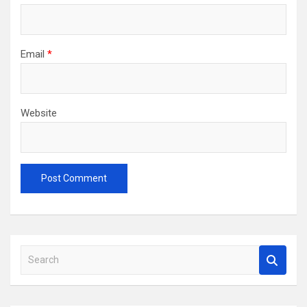
Email
*
Website
S
e
a
r