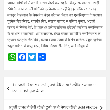
जायजा मांगों को लेकर दिन-रात संघर्ष कर रहे है। केंद्र सरकार तानाशाही
रवैये के चलते उनकी मांगों को दरकिनार कर रही है।इस मौके पर सफाई
मजदूर फैडरेशन के चेयरमैन चंदन ग्रेवाल, जिला बार एसोसिएशन के प्रधान
गुरमेल सिंह लिद्दड़, राजबीर सिंह, सराफा बाजार से वरिंदर कुमार, अटारी
बाजार से निर्मल बेदी, दि जालंधर इलेक्ट्रानिक्स ट्रेडर्स वेलफेयर एसोसिएशन
के प्रधान व कारोबारी अमित सहगल, शेखां बाजार शापकीपर एसोसिएशन के
प्रधान हरप्रीत सिंह किवी, हसदा वसदा पंजाब से विपिन हस्तीर, राहुल जुनेजा,
स्कूट मार्केट से बल्लू बहल, नितिश मेहता, हीरा सिंह, अदि मौजूद थे
W
F
T
S
h
a
wi
h
at
ce
tt
ar
s
b
er
e
Post
1 ਜਨਵਰੀ ਤੋਂ ਬਦਲ ਜਾਣਗੇ ਤੁਹਾਡੇ ਡੈਬਿਟ ਅਤੇ ਕ੍ਰੈਡਿਟ ਕਾਰਡ ਦੇ
A
o
navigation
ਨਿਯਮ, ਜਾਣੋ ਪੂਰਾ ਵੇਰਵਾ
p
o
p
k
ਸ਼ਰੂਤੀ ਹਾਸਨ ਨੇ ਚੋਰੀ ਕੀਤੀ ਲੂੰਗੀ ਪਾ ਕੇ ਸ਼ੇਅਰ ਕੀਤੀ Bold Photos