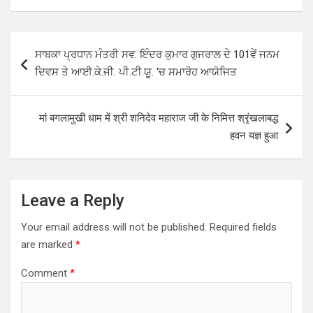
at
ce
tt
ar
s
b
er
e
Post
ਸਾਬਕਾ ਪ੍ਰਧਾਨ ਮੰਤਰੀ ਸਵ. ਇੰਦਰ ਕੁਮਾਰ ਗੁਜਰਾਲ ਦੇ 101ਵੇਂ ਜਨਮ
A
o
navigation
ਦਿਵਸ ਤੇ ਆਈ.ਕੇ.ਜੀ. ਪੀ.ਟੀ.ਯੂ. ‘ਚ ਸਮਾਰੋਹ ਆਯੋਜਿਤ
p
o
p
k
मां बगलामुखी धाम में श्री शनिदेव महाराज जी के निमित्त श्रृंखलाबद्ध
हवन यज्ञ हुआ
Leave a Reply
Your email address will not be published.
Required fields
are marked
*
Comment
*