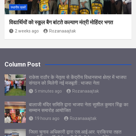
स्थानीय खबरें
विद्यार्थियों को स्कूल बैग बांटते कल्याण मंत्री मोहिंदर भगत
2 weeks ago
Rozanaaajtak
Column Post
राकेश राठौर के नेतृत्व से केंद्रीय विधानसभा क्षेत्र में भाजपा
संगठन को मिलेगी नई मजबूती : भाजपा नेता
5 minutes ago
Rozanaaajtak
बालाजी मंदिर समिति द्वारा भाजपा नेता सुशील कुमार रिंकू का
सम्मान समारोह आयोजित
19 hours ago
Rozanaaajtak
जिला चुनाव अधिकारी द्वारा एस.आई.आर. प्रक्रिया तहत