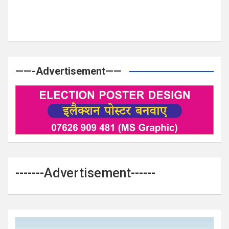
——-Advertisement——
-------Advertisement------