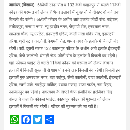
जालंधर,(विशाल)-
66केवी टांडा रोड व 132 केवी काहनपुर से चलते 11केवी
फीडर की मरम्मत को लेकर विभिन्न इलाकों में सुबह नौ से दोपहर दो बजे तक
बिजली बंद रहेगी। 66केवी फीडर के अधीन आते इलाके जीटी रोड, बाईपास,
संतोखपुरा, सराभा नगर, न्यू हरदीप नगर, जेएमपी रोड, हरदयाल नगर,
खालसा चौंक, न्यू एस्टेट, इंडस्ट्री एरिया, काली माता मंदिर रोड, इंडस्ट्री
एरिया, थ्री स्टार कालोनी, केएमवी रोड, अमन नगर के इलाके में बिजली बंद
रहेगी।वहीं, दूसरी तरफ 132 काहनपुर फीडर के अधीन आते इलाके इंडस्ट्री
एरिया, जेजे कालोनी, धोगड़ी रोड, जीटी रोड के इलाके में बिजली बंद रहेगी।
वहीं, फोकल प्वाइंट से चलते 11केवी फीडर की मरम्मत को लेकर विभिन्न
इलाकों में बिजली सुबह नौ से शाम पांच बजे तक बिजली बंद रहेगी।बिजली इन
इलाकों गुरु अमरदास नगर, बड़ा सईपुर, सैनी कालोनी, दादा कालोनी, इंडस्ट्री
एरिया, स्वर्ण पार्क, गदईपुर मार्किट, रंधावा मसंदा, राजा गार्डन, राम विहार,
फाजिलपुर बंद रहेगी। पावरकाम के डिप्टी चीफ इंजीनियर हरजिंदर सिंह
बांसल ने कहा कि फोकल प्वाइंट, काहनपुर फीडर की मुरम्मत को लेकर
इलाकों में बिजली बंद रहेगी। फीडर की मुरम्मत की जा रही है।
W
F
T
S
h
a
wi
h