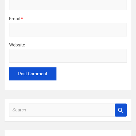
Email
*
Website
S
e
a
r