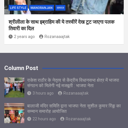
LIFE STYLE
MANORANJAN
वायरल
श्रीलीला के साथ इब्राहिम की ये तस्वीरें देख टूट जाएगा पलक
तिवारी का दिल
2 years ago
Rozanaaajtak
Column Post
राकेश राठौर के नेतृत्व से केंद्रीय विधानसभा क्षेत्र में भाजपा
संगठन को मिलेगी नई मजबूती : भाजपा नेता
3 hours ago
Rozanaaajtak
बालाजी मंदिर समिति द्वारा भाजपा नेता सुशील कुमार रिंकू का
सम्मान समारोह आयोजित
22 hours ago
Rozanaaajtak