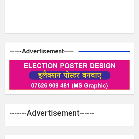
——-Advertisement——
-------Advertisement------