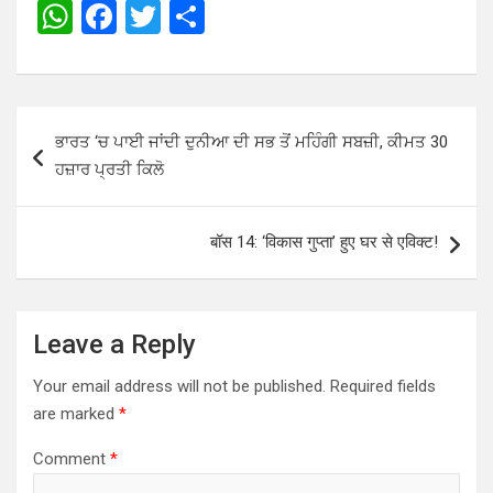
W
F
T
S
h
a
wi
h
at
ce
tt
ar
s
b
er
e
Post
ਭਾਰਤ ‘ਚ ਪਾਈ ਜਾਂਦੀ ਦੁਨੀਆ ਦੀ ਸਭ ਤੋਂ ਮਹਿੰਗੀ ਸਬਜ਼ੀ, ਕੀਮਤ 30
A
o
navigation
ਹਜ਼ਾਰ ਪ੍ਰਤੀ ਕਿਲੋ
p
o
p
k
बॉस 14: ‘विकास गुप्ता’ हुए घर से एव‍िक्ट!
Leave a Reply
Your email address will not be published.
Required fields
are marked
*
Comment
*